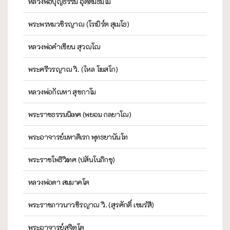
หลวงพ่อบุญธรรม อุตฺตมธมฺโม
พระพรหมวชิรญาณ (โรเบิร์ต สุเมโธ)
หลวงพ่อคำเขียน สุวณฺโณ
พระศรีวรญาณ วิ. (ไหล โฆสโก)
หลวงพ่อกัณหา สุขกาโม
พระราชธรรมนิเทศ (พยอม กลฺยาโณ)
พระอาจารย์มหาดิเรก พุทธยานันโท
พระราชโพธิวิเทศ (ปสันโนภิกขุ)
หลวงพ่อดา สมฺมาคโต
พระราชภาวนาวชิรญาณ วิ. (สุรศักดิ์ เขมรํสี)
พระอาจารย์สุจิตโต