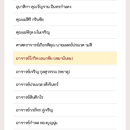
อุบาสิกา คุณรัญจวน อินทรกำแหง
คุณแม่สิริ กรินชัย
คุณแม่พิกุล มโนเจริญ
ศาสตราจารย์เกียรติคุณ นายแพทย์ประเวศ วะสี
อาจารย์โกวิท เอนกชัย (เขมานันทะ)
อาจารย์เจริญ กุลสุวรรณ (ทยาลุ)
อาจารย์ประมวล เพ็งจันทร์
อาจารย์สันติกโร
อาจารย์วรภัทร ภู่เจริญ
อาจารย์กำพล ทองบุญนุ่ม