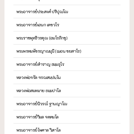
พระอาจารย์ประสงค์ ปริปุณฺโณ
พระอาจารย์เอนก เตชวโร
พระราชพุทธิวรคุณ (อมโรภิกขุ)
พระพรหมพัชรญาณมุนี (ฌอน ชยสาโร)
พระอาจารย์สำราญ ธมฺมธุโร
หลวงพ่อจรัล จรณสมฺปนฺโน
หลวงพ่อสมหมาย ธมฺมปาโล
พระอาจารย์นิวรณ์ ฐานญาโณ
พระอาจารย์วิมล จตฺตมโล
พระอาจารย์ไพศาล วิสาโล