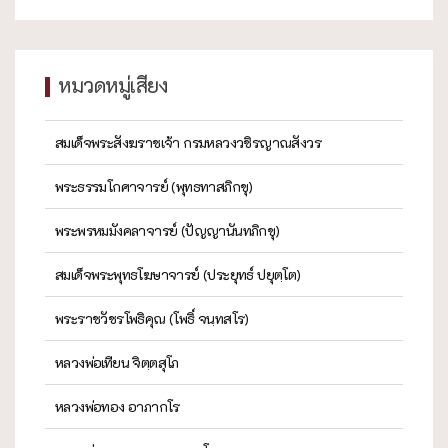
หมวดหมู่เสียง
สมเด็จพระสังฆราชเจ้า กรมหลวงวชิรญาณสังวร
พระธรรมโกศาจารย์ (พุทธทาสภิกขุ)
พระพรหมมังคลาจารย์ (ปัญญานันทภิกขุ)
สมเด็จพระพุทธโฆษาจารย์ (ประยุทธ์ ปยุตฺโต)
พระราชวัชรโพธิคุณ (โพธิ์ จนฺทสโร)
หลวงพ่อเทียน จิตฺตสุโภ
หลวงพ่อทอง อาภากโร