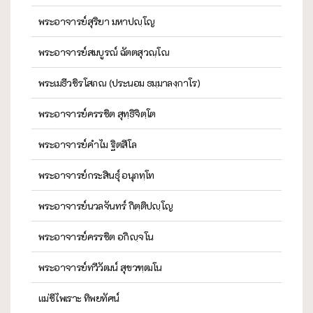
พระอาจารย์สุริยา มหาปญฺโญ
พระอาจารย์สมบูรณ์ ฉัตตสุวณฺโณ
พระเมธีวชิรโสภณ (ประนอม ธมฺมาลงฺกาโร)
พระอาจารย์ครรชิต สุทฺธิจิตฺโต
พระอาจารย์คำไม ฐิตสีโล
พระอาจารย์กระสินธุ์ อนุภทฺโท
พระอาจารย์นวลจันทร์ กิตฺติปญฺโญ
พระอาจารย์ครรชิต อกิญฺจโน
พระอาจารย์ทวีวัฒน์ สุขวฑฺฒโน
แม่ชีไพเราะ ทิพยทัศน์