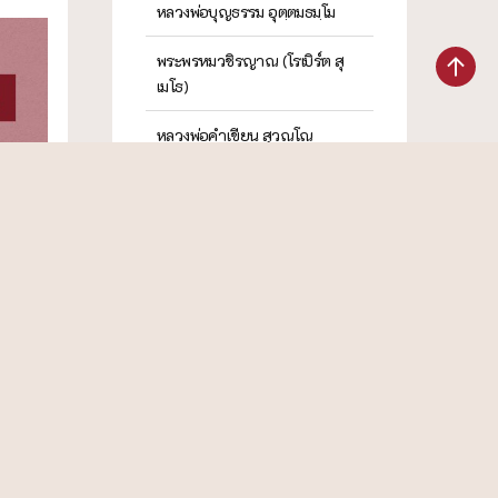
หลวงพ่อบุญธรรม อุตฺตมธมฺโม
พระพรหมวชิรญาณ (โรเบิร์ต สุ
เมโธ)
หลวงพ่อคำเขียน สุวณฺโณ
พระศรีวรญาณ วิ. (ไหล โฆสโก)
8/2542
หลวงพ่อกัณหา สุขกาโม
ฌอน ชย
พระราชธรรมนิเทศ (พยอม กลฺ
ยาโณ)
พระอาจารย์มหาดิเรก พุทธยานัน
โท
พระราชโพธิวิเทศ (ปสันโนภิกขุ)
หลวงพ่อดา สมฺมาคโต