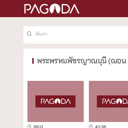
พระพรหมพัชรญาณมุนี (ฌอน 
88.13
43.38