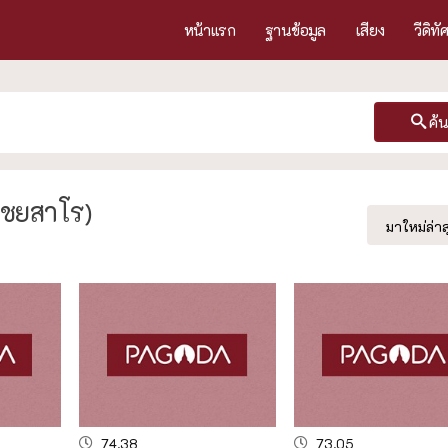
หน้าแรก
ฐานข้อมูล
เสียง
วีดิทั
ค้
ชยสาโร)
มาใหม่ล่าส
74.38
73.05