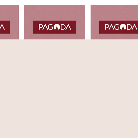
1/08/2542
44.06
05/09/2542
28.02
04/0
ปฏิบัติเพื่ออะไร
ยิ่งขัด ยิ่งมัน
 (ฌอน ชย
พระธรรมพัชรญาณมุนี (ฌอน ชย
พระธรรมพัชรญาณมุนี (
สาโร)
สาโร)
5
6
7
8
9
10
ต่อไป
สุดท้าย