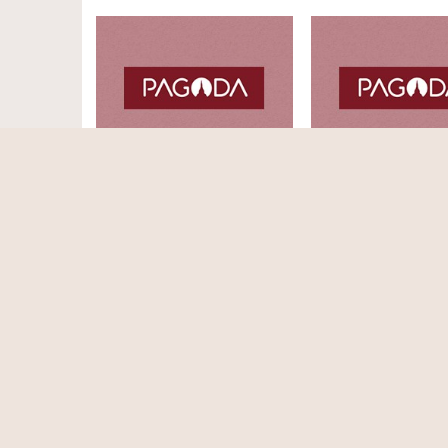
29.32
19/08/2542
28.09
1
อยากให้เป็น ให้ให้ถูก
รักด้วยปัญญา
พระธรรมพัชรญาณมุนี (ฌอน ชย
พระธรรมพัชรญาณมุนี
สาโร)
สาโร)
เริ่มต้น
ก่อนหน้า
1
2
3
4