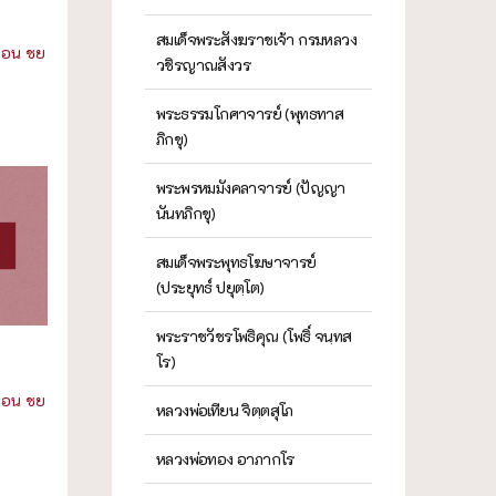
สมเด็จพระสังฆราชเจ้า กรมหลวง
ฌอน ชย
วชิรญาณสังวร
พระธรรมโกศาจารย์ (พุทธทาส
ภิกขุ)
พระพรหมมังคลาจารย์ (ปัญญา
นันทภิกขุ)
สมเด็จพระพุทธโฆษาจารย์
(ประยุทธ์ ปยุตฺโต)
พระราชวัชรโพธิคุณ (โพธิ์ จนฺทส
โร)
ฌอน ชย
หลวงพ่อเทียน จิตฺตสุโภ
หลวงพ่อทอง อาภากโร