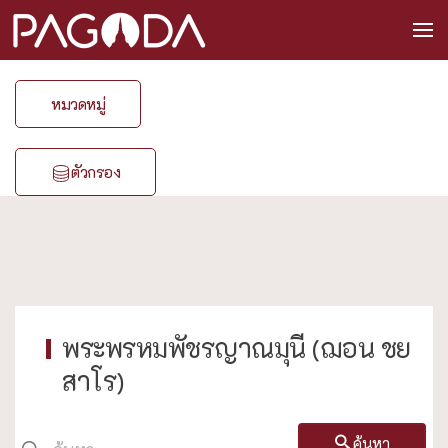
หมวดหมู่
ตัวกรอง
พระพรหมพัชรญาณมุนี (ฌอน ชย
สาโร)
ค้นหา