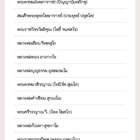
พระพรหมมังคลาจารย์ (ปัญญานันทภิกขุ)
สมเด็จพระพุทธโฆษาจารย์ (ประยุทธ์ ปยุตฺโต)
พระราชวัชรโพธิคุณ (โพธิ์ จนฺทสโร)
หลวงพ่อเทียน จิตฺตสุโภ
หลวงพ่อทอง อาภากโร
หลวงพ่อบุญธรรม อุตฺตมธมฺโม
พระพรหมวชิรญาณ (โรเบิร์ต สุเมโธ)
หลวงพ่อคำเขียน สุวณฺโณ
พระศรีวรญาณ วิ. (ไหล โฆสโก)
หลวงพ่อกัณหา สุขกาโม
พระราชธรรมนิเทศ (พยอม กลฺยาโณ)