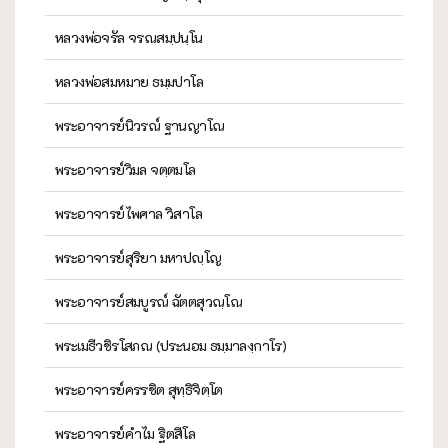
หลวงพ่อจรัล จรณสมฺปนฺโน
หลวงพ่อสมหมาย ธมฺมปาโล
พระอาจารย์นิวรณ์ ฐานญาโณ
พระอาจารย์วิมล จตฺตมโล
พระอาจารย์ไพศาล วิสาโล
พระอาจารย์สุริยา มหาปญฺโญ
พระอาจารย์สมบูรณ์ ฉัตตสุวณฺโณ
พระเมธีวชิรโสภณ (ประนอม ธมฺมาลงฺกาโร)
พระอาจารย์ครรชิต สุทฺธิจิตฺโต
พระอาจารย์คำไม ฐิตสีโล