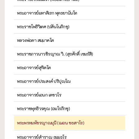
พระอาจารย์มหาดิเรก พุทธยานันโท
พระราชโพธิวิเทศ (ปสันโนภิกขุ)
หลวงพ่อดา สมฺมาคโต
พระราชภาวนาวชิรญาณ วิ. (สุรศักดิ์ เขมรํสี)
พระอาจารย์สุจิตโต
พระอาจารย์ประสงค์ ปริปุณฺโณ
พระอาจารย์เอนก เตชวโร
พระราชพุทธิวรคุณ (อมโรภิกขุ)
พระพรหมพัชรญาณมุนี (ฌอน ชยสาโร)
พระอาจารย์สำราญ ธมฺมธุโร