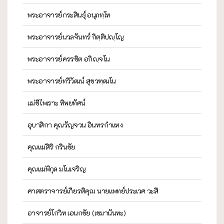
พระอาจารย์กระสินธุ์ อนุภทฺโท
พระอาจารย์นวลจันทร์ กิตฺติปญฺโญ
พระอาจารย์ครรชิต อกิญฺจโน
พระอาจารย์ทวีวัฒน์ สุขวฑฺฒโน
แม่ชีไพเราะ ทิพยทัศน์
อุบาสิกา คุณรัญจวน อินทรกำแหง
คุณแม่สิริ กรินชัย
คุณแม่พิกุล มโนเจริญ
ศาสตราจารย์เกียรติคุณ นายแพทย์ประเวศ วะสี
อาจารย์โกวิท เอนกชัย (เขมานันทะ)