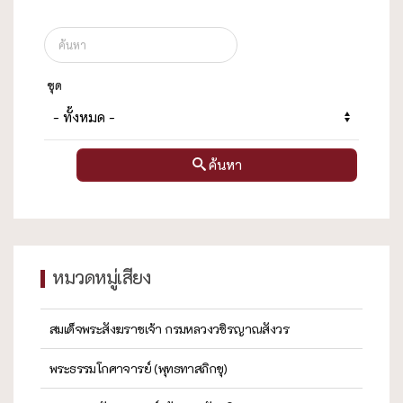
ชุด
ค้นหา
หมวดหมู่เสียง
สมเด็จพระสังฆราชเจ้า กรมหลวงวชิรญาณสังวร
พระธรรมโกศาจารย์ (พุทธทาสภิกขุ)