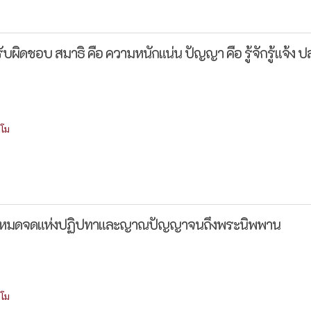
รับผิดชอบ สมาธิ คือ ความหนักแน่น ปัญญา คือ รู้จักรู้แจ้ง ป
โม
ความหมดจดแห่งปฏิปทาและญาณปัญญาจนถึงพระนิพพาน
โม