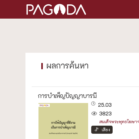
การบำเพ็ญปัญญาบารมี
25.03
3823
สมเด็จพระพุทธโฆษาจา
เสียง