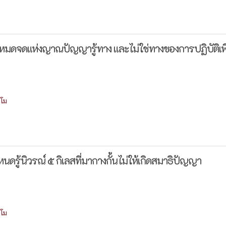
ามหมดจดแห่งญาณปัญญารู้ทาง และไม่ใช่ทางของการปฏิบัติเ
โม
นดรู้นิวรณ์ ๕ กิเลสที่มากางกั้นไม่ให้เกิดสมาธิปัญญา
โม