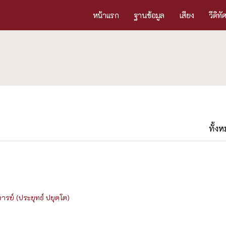
หน้าแรก
ฐานข้อมูล
เสียง
วีดิทั
ทั้ง
รย์ (ประยุทธ์ ปยุตฺโต)