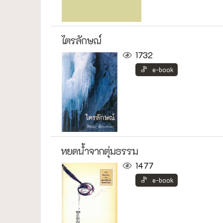
ไตรลักษณ์
1732
e-book
หยดน้ำจากตุ่มธรรม
1477
e-book