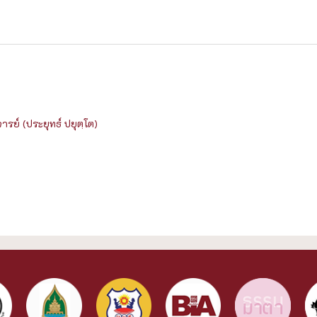
รย์ (ประยุทธ์ ปยุตฺโต)