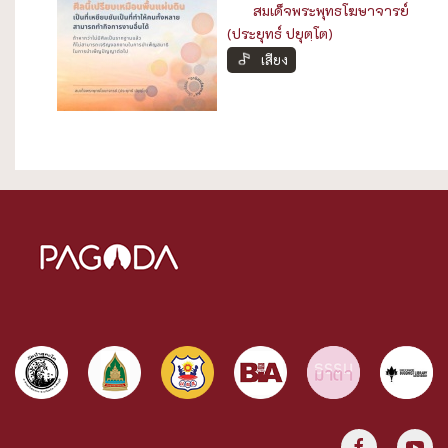
สมเด็จพระพุทธโฆษาจารย์
(ประยุทธ์ ปยุตฺโต)
เสียง