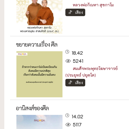
หลวงพ่อกัณหา สุขกาโม
เสียง
ขยายความเรื่อง ศีล
18.42
5241
สมเด็จพระพุทธโฆษาจารย์
(ประยุทธ์ ปยุตฺโต)
เสียง
อานิสงส์ของศีล
14.02
5117