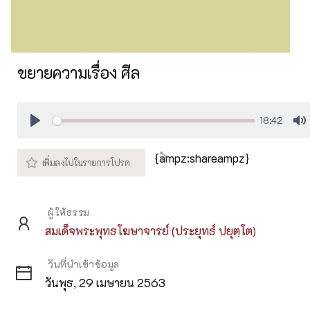
ขยายความเรื่อง ศีล
18:42
Play
M
{ampz:shareampz}
ผู้ให้ธรรม
สมเด็จพระพุทธโฆษาจารย์ (ประยุทธ์ ปยุตฺโต)
วันที่นำเข้าข้อมูล
วันพุธ, 29 เมษายน 2563