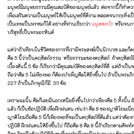
มนุษย์มีมนุษยธรรมมีคุณสมบัติของมนุษย์แล้ว ต่อจากนี้ก็ทำความ
เพื่อเสริมความเป็นมนุษย์ให้เป็นมนุษย์ที่ดีงาม ตลอดจนกระทั่งเป็
เป็นเทพเป็นพรหมก็ได้ อย่างที่ท่านเรียกว่า
มนุสสเทโว
หรือจนกระท
บริสุทธิ์เป็นพระอรหันต์
แต่ว่าถ้าเทียบในชีวิตของการที่เรามีพระสงฆ์เป็นนักบวช และก็คฤ
ศีล 5 นี้ว่าเป็นคฤหัสถ์ธรรม หรือธรรมะของคฤหัสถ์ ถ้าคฤหัสถ์ม
เบื้องต้นนี้ 5 ข้อ ก็เรียกว่ามีคุณสมบัติของคฤหัสถ์ที่ดี แต่ถ้าเป็
ถือว่าศีล 5 ไม่เพียงพอ ก็ต้องบำเพ็ญศีลให้ยิ่งขึ้นไป ถ้าเป็นพระภิก
227 ถ้าเป็นภิกษุณีก็มี 311 ข้อ
เพราะฉะนั้น ศีลก็เลยมีนอกเหนือยิ่งขึ้นไปกว่าเพียงศีล 5 ทั้งนั้น
แล้ว ก็เป็นข้อปฏิบัติ เพื่อฝึกฝนตน เช่นว่า ศีล 8 ของญาติโยมเนี
ญาติโยมถือศีล 5 นี่ก็เพียงพอที่จะเป็นคฤหัสถ์ที่ดีแล้ว แต่ว่าต้
ปฏิบัติ ฝึกฝนตนให้ยิ่งขึ้นไป ก็ถือศีล 8 ศีล 8 นี้ถ้าเรียกตามศัพท
วัตร วัตรคือข้อปฏิบัติพิเศษที่เราทำเพื่อจะฝึกฝนตนเอง ขัดเกล