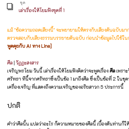
ชุด
เล่าเรื่องให้โยมฟังชุดที่ 1
แม้ "ข้อความถอดเสียงนี้" จะพยายามให้ตรงกับเสียงต้นฉบับมากที่
ตรวจสอบกับเสียงธรรมบรรยายต้นฉบับ ก่อนนำข้อมูลไปใช้ในก
พูดคุยกับ AI ทาง Line]
ศีล
|
วัฏฏะสงสาร
เจริญพรโยม วันนี้ เล่าเรื่องให้โยมฟังคิดว่าจะพูดเรื่อง
ศีล
เพราะวั
ศรัทธา ทีนี้จากศรัทธาซึ่งเป็นข้อ 1 มาถึงศีล ซึ่งเป็นข้อที่ 2 ในช
เครื่องเจริญ ที่แสดงถึงความเจริญของอริยสาวก 5 ประการนี้
ปกติ
คำว่าศีลนั้น แปลว่าอะไร ก็ความหมายของศีลนี้ เบื้องต้นท่านก็ให