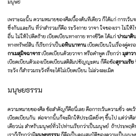
มนุษย์
เพราะฉะนั้น ความหมายของศีลเบื้องต้นทีเดียว ก็ได้แก่ การเว้
ซึ่งกันและกัน ที่ว่าสำรวมก็คือ ระวังกาย วาจา ใจของเรา ไม่ให้
อื่น ไม่ให้ไปคิดร้าย เบียดเบียนทางกาย ทางชีวิต ได้แก่
ปาณาติ
ทางทรัพย์สิน ก็เรียกว่าเป็น
อทินนาทาน
เบียดเบียนในเรื่องคู่ครอง
กาเมสุมิจฉาจาร
เบียดเบียนด้วยวาจา หรือคำพูด เรียกว่า
มุสาว
เบียดเบียนตัวเองเบียดเบียนสติสัมปชัญญะตน ก็คือข้อ
สุราเมรัย
ระวัง ก็สำรวมระวังที่จะได้ไม่เบียดเบียน ไม่ล่วงละเมิด
มนุษยธรรม
ความหมายของศีล ข้อสำคัญก็คือนี่เลย คือการเว้นความชั่ว งดเ
เบียดเบียนกัน ต่อจากนั้นก็จะฝึกให้ประณีตยิ่งๆ ขึ้นไป แต่ว่าศีลที
เดียวน่ะ สำหรับมนุษย์ทั่วไปท่านเรียกว่าเป็นมนุษย์ ถ้าประพฤติ
เราก็เรียกว่ามี
มนุษยธรรม
ก็คือเป็นคุณสมบัติของความเป็นมนุษย์เ