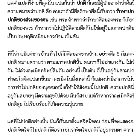
แต่คำแปลที่ง่ายที่สุดนั้น แปลกันว่า
ปกติ
ก็เลยมีผู้นำเอาคำว่าศีล
ความหมายว่าปกติ คือ คนเราถ้ามีศีลรักษาศีลนี้เรียกว่า
รักษาปกต
ปกติของส่วนของตน
เช่น พระ ถ้าหากว่ารักษาศีลของพระ ก็เรี
ปกติของพระ ถ้าหากว่าไม่ปฏิบัติตามศีลก็ไม่ใช่อยู่ในสภาพปกต
เป็นประพฤติเหมือนชาวบ้าน เป็นต้น
ทีนี้ว่า แม้แต่ชาวบ้านทั่วไปก็มีศีลของชาวบ้าน อย่างศีล 5 ก็แสด
ปกติ หมายความว่า ตามสภาพปกตินั้น คนเราก็ไม่ฆ่าแกงกัน ไม่เ
กัน ไม่ล่วงละเมิดทรัพย์สินกัน อย่างนี้ เป็นต้น ก็เป็นอยู่กันตามปกติ
ทำอะไรผิดแปลกขึ้นมา ละเมิดในสิ่งเหล่านี้ ก็แสดงว่ามีอาการไม่
การทำไม่ปกติของบุคคลหนึ่งก็ทำให้สังคมนี้ไม่ปกติ ความปกตินี่
อยู่กันสบายๆ มีความสุขไปด้วย มันก็สงบ แต่ถ้าหากว่าละเมิดศีลขึ
ปกติสุข ไม่เรียบร้อยก็เกิดความวุ่นวาย
แต่ที่ไม่ปกติอย่างนั้น มันก็เริ่มมาตั้งแต่จิตใจคน ก่อนที่จะแ
ปกติ จิตใจก็ไม่ปกติ ก็คือว่า เช่นว่าจิตใจปกติก็อยู่ธรรมดา ค