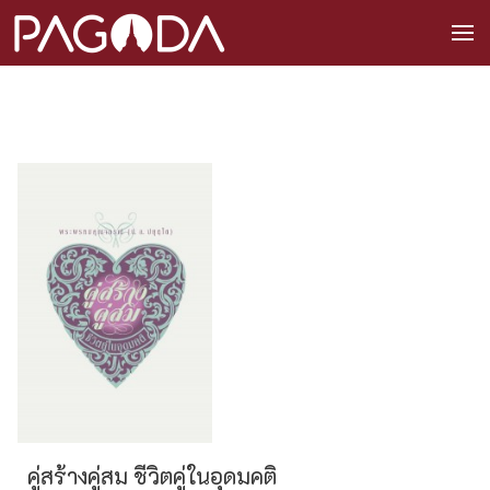
คู่สร้างคู่สม ชีวิตคู่ในอุดมคติ