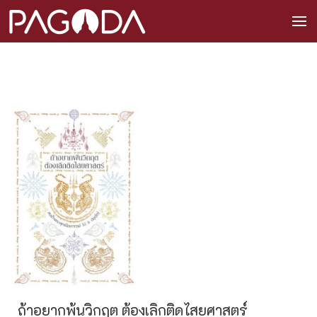
ถ้าอยากพ้นวิกฤต ต้องเลิกติดไสยศาสตร์