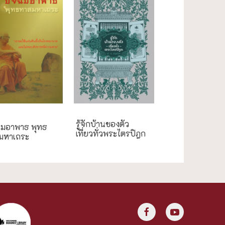
ศึกษา
รู้จักบ้านของตัว
ฉิมอาพาธ พุทธ
เที่ยวทั่วพระไตรปิฎก
มหาเถระ