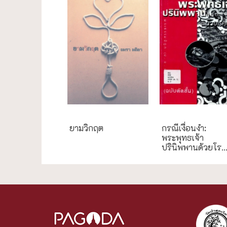
ความสุข/สุขภาพ
กรณีศึกษา
ยามวิกฤต
กรณีเงื่อนงำ:
พระพุทธเจ้า
ปรินิพพานด้วยโร..