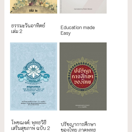
English Books
ธรรมะวันอาทิตย์
Education made
เล่ม 2
Easy
กรณีศึกษา
โพชฌงค์: พุทธวิธี
ปรัชญาการศึกษา
เสริมสุขภาพ ฉบับ 2
ของไทย ภาคพุทธ