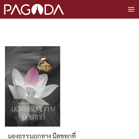
มองธรรมถูกทาง มีสุขทุกที่