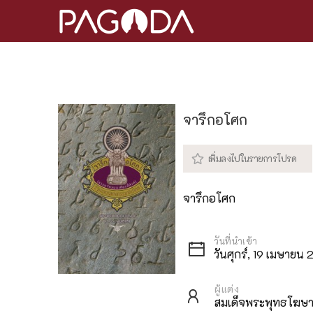
จารึกอโศก
จารึกอโศก
วันศุกร์, 19 เมษายน
ผู้แต่ง
สมเด็จพระพุทธโฆษาจ