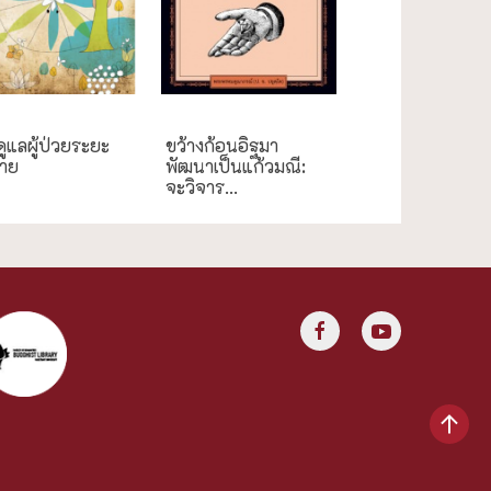
สุข/สุขภาพ
การศึกษา
ูแลผู้ป่วยระยะ
ขว้างก้อนอิฐมา
้าย
พัฒนาเป็นแก้วมณี:
จะวิจาร...