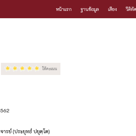
หน้าแรก
ฐานข้อมูล
เสียง
วีดิทั
 2562
ารย์ (ประยุทธ์ ปยุตฺโต)