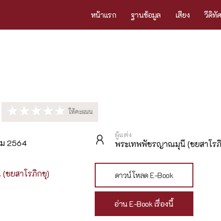
หน้าแรก
ฐานข้อมูล
เสียง
วีดิทั
ผู้แต่ง
คม 2564
พระเทพพัชรญาณมุนี (ชยสาโรภิ
(ชยสาโรภิกขุ)
ดาวน์โหลด E-Book
อ่าน E-Book เรื่องนี้