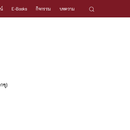
ศน์
E-Books
กิจกรรม
บทความ
กขุ)