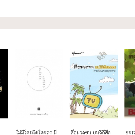
ธรรมะใกล้มือ
กรณีศึกษา
ธรรม
ไม่มีใครผิดใครถูก มี
สื่อมวลชน บนวิถีศีล
ธรรม