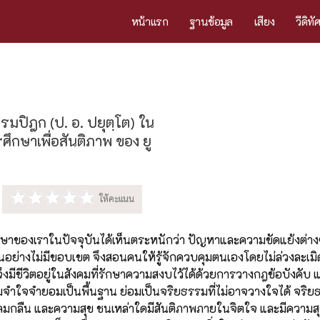
หน้าแรก
ฐานข้อมูล
เสียง
วีดิทั
ปิฎก (ป. อ. ปยุตฺโต) ใน
ศึกษาเพื่อสันติภาพ ของ ยู
ึกษาของเราในปัจจุบันได้เห็นตระหนักว่า ปัญหาและความขัดแย้งต่า
อย่างไม่มีขอบเขต จึงสอนคนให้รู้จักควบคุมตนเองโดยไม่ล่วงละเมิ
ึงมีชีวิตอยู่ในสังคมที่รักษาความสงบไว้ได้ด้วยการวางกฎข้อบังคับ 
มจำใจจำยอมเป็นพื้นฐาน ย่อมเป็นจริยธรรมที่ไม่อาจวางใจได้ จริยธร
กลืน และความสุข ชนเหล่าใดมีสันติภาพภายในจิตใจ และมีความสุข