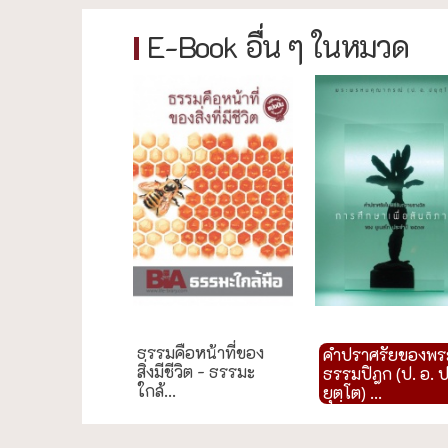
E-Book อื่น ๆ ในหมวด
ธรรมะใกล้มือ
กรณีศึกษา
ธรรมคือหน้าที่ของ
คำปราศรัยของพร
สิ่งมีชีวิต - ธรรมะ
ธรรมปิฎก (ป. อ. 
ใกล้...
ยุตฺโต) ...