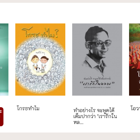
งานประเพณี
โกรธทำไม
โอว
ทำอย่างไร จะพูดได้
ะ
เต็มปากว่า "เรารักใน
ป
หล...