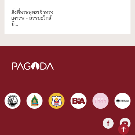
ธรรมะใกล้มือ
สิ่งที่พระพุทธเจ้าทรง
เคารพ - ธรรมะใกล้
มื...