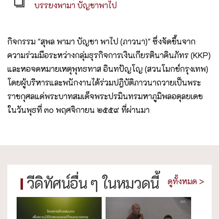
บรรยงพามา บัญชาพาไป
กิจกรรม "สุพล พามา บัญชา พาไป (ภาวนา)" ซึ่งจัดขึ้นจาก
ความร่วมมือระหว่างกลุ่มธุรกิจการเงินเกียรตินาคินภัทร (KKP)
และหอจดหมายเหตุพุทธทาส อินทปัญโญ (สวนโมกข์กรุงเทพ)
โดยผู้บริหารและพนักงานได้ร่วมปฎิบัติภาวนาถวายเป็นพระ
ราชกุศลแด่พระบาทสมเด็จพระปรมินทรมหาภูมิพลอดุลยเดช
ในวันพุธที่ ๓๐ พฤศจิกายน ๒๕๕๙ ที่ผ่านมา
วีดิทัศน์อื่น ๆ ในหมวดนี้
ดูทั้งหมด >