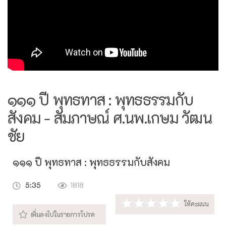
๑๑๑ ปี พุทธทาส : พุทธธรรมกับ
สังคม - สัมภาษณ์ ศ.นพ.เกษม วัฒน
ชัย
๑๑๑ ปี พุทธทาส : พุทธธรรมกับสังคม
5:35
1818