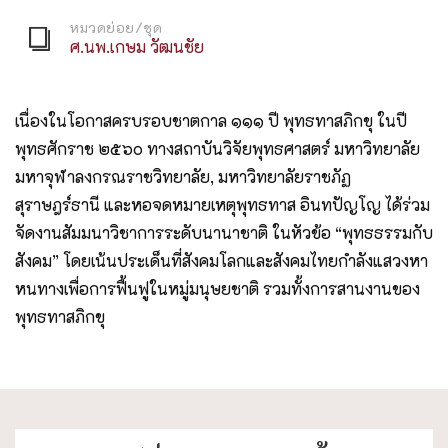
หมวดย่อย/ชุด
ศ.นพ.เกษม วัฒนชัย
เนื่องในโอกาสครบรอบชาตกาล ๑๑๑ ปี พุทธทาสภิกขุ ในปี
พุทธศักราช ๒๕๖๐ ทางสถาบันวิจัยพุทธศาสตร์ มหาวิทยาลัย
มหาจุฬาลงกรณราชวิทยาลัย, มหาวิทยาลัยราชภัฏ
สุราษฎร์ธานี และหอจดหมายเหตุพุทธทาส อินทปัญโญ ได้ร่วม
จัดงานสัมมนาวิชาการระดับนานาชาติ ในหัวข้อ “พุทธธรรมกับ
สังคม” โดยเน้นประเด็นที่สังคมโลกและสังคมไทยกำลังแสวงหา
หนทางเพื่อการฟื้นฟูในหมู่มนุษยชาติ รวมทั้งการสานงานของ
พุทธทาสภิกขุ