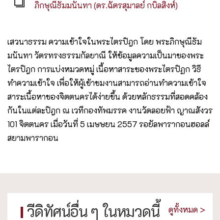
ภิกษุณีธัมมนันทา (ดร.ฉัตรสุมาลย์ กบิลสิงห์)
เสวนาธรรม ความเข้าใจในพระไตรปิฎก โดย พระภิกษุณีธัม
มนันทา วัตรทรงธรรมกัลยาณี ให้ข้อมูลความเป็นมาของพระ
ไตรปิฎก การแบ่งหมวดหมู่ เนื้อหาสาระของพระไตรปิฏก วิธี
ทำความเข้าใจ เพื่อให้ผู้เข้าชมงานสามารถอ่านทำความเข้าใจ
สาระเนื้อหาของจิตตนครได้ง่ายขึ้น ด้วยหลักธรรมที่สอดคล้อง
กันในแต่ละปิฎก ณ เวทีกองทัพมรรค งานวัดลอยฟ้า ญาณสังวร
101 จิตตนคร เมื่อวันที่ 5 เมษษยน 2557 รอยัลพารากอนฮอลล์
สยามพารากอน
วีดิทัศน์อื่น ๆ ในหมวดนี้
ดูทั้งหมด >