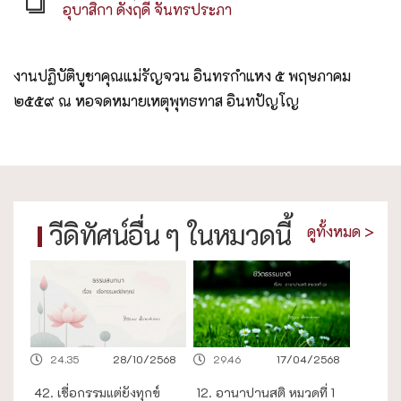
อุบาสิกา ดังฤดี จันทรประภา
งานปฏิบัติบูชาคุณแม่รัญจวน อินทรกำแหง ๕ พฤษภาคม
๒๕๕๙ ณ หอจดหมายเหตุพุทธทาส อินทปัญโญ
วีดิทัศน์อื่น ๆ ในหมวดนี้
ดูทั้งหมด >
24.35
28/10/2568
29.46
17/04/2568
42. เชื่อกรรมแต่ยังทุกข์
12. อานาปานสติ หมวดที่ 1