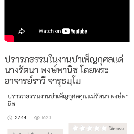
ปรารภธรรมในงานบำเพ็ญกุศลแด่
นางรัตนา พงษ์พานิช โดยพระ
อาจารย์ราวี จารุธมฺโม
ปรารภธรรมงานบำเพ็ญกุศลคุณแม่รัตนา พงษ์พา
นิช
27:44
1623