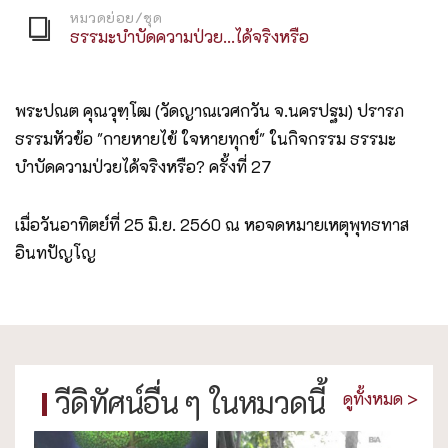
หมวดย่อย/ชุด
ธรรมะบำบัดความป่วย...ได้จริงหรือ
พระปณต คุณวุฑฺโฒ (วัดญาณเวศกวัน จ.นครปฐม) ปรารภ
ธรรมหัวข้อ "กายหายไข้ ใจหายทุกข์" ในกิจกรรม ธรรมะ
บำบัดความป่วยได้จริงหรือ? ครั้งที่ 27
เมื่อวันอาทิตย์ที่ 25 มิ.ย. 2560 ณ หอจดหมายเหตุพุทธทาส
อินทปัญโญ
วีดิทัศน์อื่น ๆ ในหมวดนี้
ดูทั้งหมด >