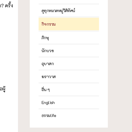
 ครั้ง
ดูทุกหมวดหมู่วีดิทัศน์
กิจกรรม
ภิกษุ
นักบวช
อุบาสก
ฆราวาส
ผู้
อื่น ๆ
English
ธรรมlife