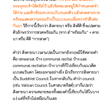
พระพุทธเจ้าได้ตรัสไว้ แล้วจัดหมวดหมู่ให้กำหนดจดจำ
ได้ง่าย และซักซ้อมทบทวนกันจนลงตัว แล้วสวดสาธยาย
พร้อมแสดงความยอมรับเป็นแบบแผนเพื่อทรงจำสืบต่อ
กันมา
วิธีการนี้เรียกว่า สังคายนา หรือ สังคีติ ซึ่งแปลตาม
ตัวอักษรว่าการสวดพร้อมกัน (จาก สํ “พร้อมกัน” + คาย
นา หรือ คีติ “การสวด”)
คำว่า สังคายนา เวลาแปลเป็นภาษาอังกฤษมีใช้หลายคำ
คือ rehearsal บ้าง communal recital บ้าง และ
communal recitation บ้าง บางทีก็ไปเทียบกับแนวคิด
แบบตะวันตก โดยเฉพาะอย่างยิ่ง มักเรียกการสังคายนา
เป็น Buddhist Council ในทางกลับกัน คำว่า council
(เช่น Vatican Council ในศาสนาคริสต์) เราก็แปลว่า
สังคายนา ความหมายของทั้งสองคำนี้เทียบกันได้ในบาง
แง่ แต่ที่จริงไม่เหมือนกันเลย