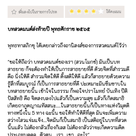
บทสวดมนต์ส่งท้ายปี พุทธศักราช ๒๕๖๕
พุทธทาสภิกขุ ได้เคยกล่าวถึงอานิสงส์ของการสวดมนต์ไว้ว่า
"ขอให้ถือว่า บทสวดมนต์ของเรา (สวนโมกข์) มันเป็นบท
สาธยาย ก็จะต้องทำให้เป็นการสาธยายที่ดี ด้วยจิตที่สำรวมดี
คือ นั่งให้ดี สำรวมจิตให้ดี ตั้งสติให้ดี แล้วก็สาธยายด้วยความ
รู้สึกที่สมบูรณ์ ก็เป็นการสาธยายที่ดี
ปะเหมาะมันซึมซาบใน
บทสาธยายนั้น เข้าใจในธรรม ก็พอใจปราโมทย์ บันเทิง ปีติ
ปัสสัทธิ คือ จิตสงบลงไปแล้วก็เป็นความสุข แล้วก็เกิดสมาธิ
เกิดยถาภูตญาณทัสสนะ....ใ
นสาธยายนั้นก็เป็นทางแห่งวิมุตติ
ทางหนึ่งใน 5 ทาง ฉะนั้น ขอให้ทำให้ดีที่สุด มันจะเพิ่มความ
สว่างไสวแจ่มแจ้ง...จิตมันก็เป็นสมาธิ เป็นสติอยู่ในบทที่สวด
นั้นแล้ว ไม่ต้องกลัวเรื่องกิเลส ไม่ต้องกลัวว่าจะเกิดความคิด
ประเภทบุคคล...ตัวตน... เรา...เขา...อะไร"