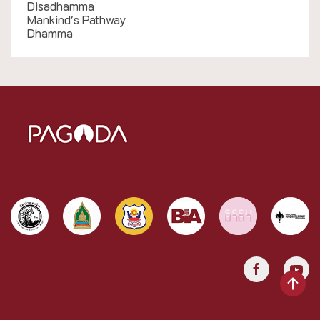
Disadhamma
Mankind's Pathway
Dhamma