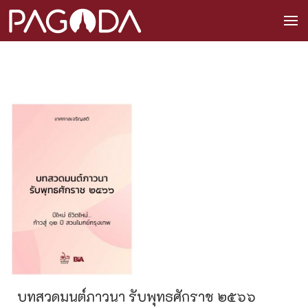
บทสวดมนต์ภาวนา รับพุทธศักราช ๒๕๖๖