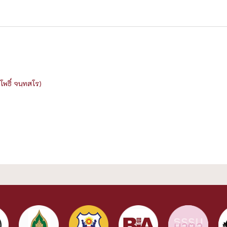
พธิ์ จนฺทสโร)