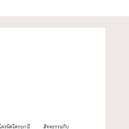
ะใกล้มือ
การศึกษา
ีใครผิดใครถูก มี
สัจจธรรมกับ