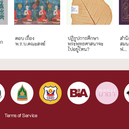
กรณีศึกษา
การศึกษา
กรณี
ตอบ เรื่อง
ปฏิรูปการศึกษา
สำนั
ฎก
พ.ร.บ.คณะสงฆ์
พระพุทธศาสนาจะ
สมนา
ไปอยู่ไหน?
ฟ...
Terms of Service