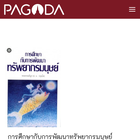
การศึกษากับการพัฒนาทรัพยากรมนุษย์