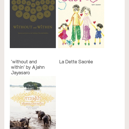
English Books
English Books
'without and
La Dette Sacrée
within' by Ajahn
Jayasaro