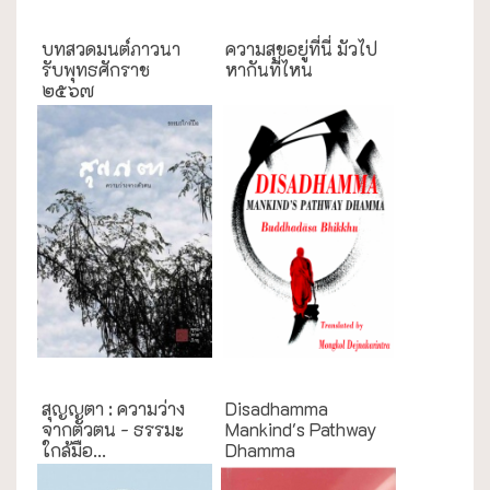
งานประเพณี
ความสุข/สุขภาพ
บทสวดมนต์ภาวนา
ความสุขอยู่ที่นี่ มัวไป
รับพุทธศักราช
หากันที่ไหน
๒๕๖๗
ธรรมะใกล้มือ
English Books
สุญญตา : ความว่าง
Disadhamma
จากตัวตน - ธรรมะ
Mankind's Pathway
ใกล้มือ...
Dhamma