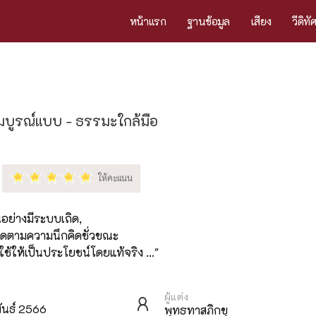
หน้าแรก
ฐานข้อมูล
เสียง
วีดิทั
มบูรณ์แบบ - ธรรมะใกล้มือ
นอย่างมีระบบเถิด,
ูดตามความนึกคิดชั่วขณะ
ช้ให้เป็นประโยชน์โดยแท้จริง ..."
ผู้แต่ง
พันธ์ 2566
พุทธทาสภิกขุ