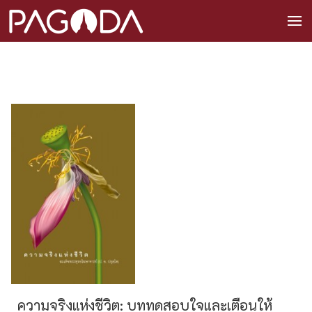
ความจริงแห่งชีวิต: บททดสอบใจและเตือนให้