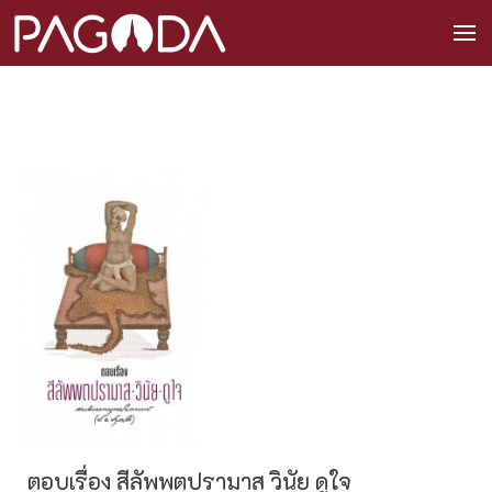
ตอบเรื่อง สีลัพพตปรามาส วินัย ดูใจ