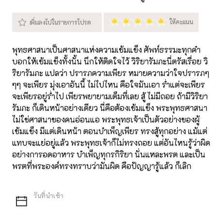
พุทธศาสนาเป็นศาสนาแห่งความเข้มแข็ง ศัพท์ธรรมะทุกคำ
บอกให้เข้มแข็งทั้งนั้น นึกให้ติดใจไว้ วิริยารัมภะนี่ตรัสเรื่อย วิ
ริยารัมภะ แปลว่า ปรารภความเพียร หมายความว่าใจปรารภๆ
ๆๆ จะเพียร มุ่งเอาอันนี้ ไม่ไปไหน คือใจมันเอา ร่ำแต่จะเพียร
จะเพียรอยู่ร่ำไป เพียรพยายามเต็มที่เลย สู้ ไม่มีถอย ถ้ามีวิริยา
รัมภะ ก็เดินหน้าอย่างเดียว นี่คือต้องเข้มแข็ง พระพุทธศาสนา
ไม่ใช่ศาสนาของคนอ่อนแอ พระพุทธเจ้าเป็นตัวอย่างของผู้
เข้มแข็ง มีแต่เดินหน้า ตอนบำเพ็ญเพียร ทรงสู้ทุกอย่าง แม้แต่
แทบจะแย่อยู่แล้ว พระพุทธเจ้าก็ไม่ทรงถอย แต่อันไหนรู้ว่าผิด
อย่างการอดอาหาร บำเพ็ญทุกรกิริยา นั่นแหละพรต และเป็น
พรตที่พระองค์ทรงทราบว่ามันผิด คือปัญญารู้แล้ว ก็เลิก