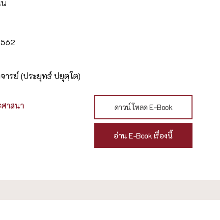
้น
 2562
ารย์ (ประยุทธ์ ปยุตฺโต)
ธศาสนา
ดาวน์โหลด E-Book
อ่าน E-Book เรื่องนี้