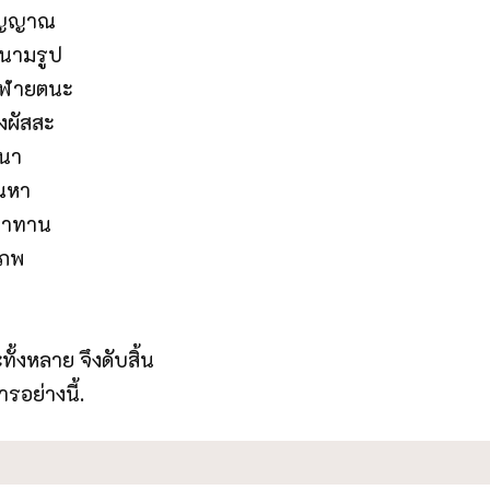
วิญญาณ
งนามรูป
งสฬายตนะ
งผัสสะ
ทนา
ัณหา
ุปาทาน
งภพ
งหลาย จึงดับสิ้น
ารอย่างนี้.