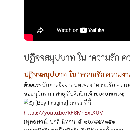
ปฏิจจสมุปบาท ใน “ความรัก ค
ปฏิจจสมุปบาท ใน “ความรัก ความงา
ด้วยแรงบันดาลใจจากบทเพลง “ความรัก ความ
ขออนุโมทนา สาธุ กับศิลปินเจ้าของบทเพลง;
[Boy Imagine] มา ณ ที่นี้
https://youtu.be/kFSMhExlX0M
(พุทธพจน์) บาลี นิทาน. สํ. ๑๖/๘๕/๑๕๙.