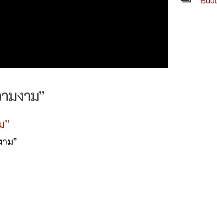
Budd
วามงาม”
ม”
งาม”