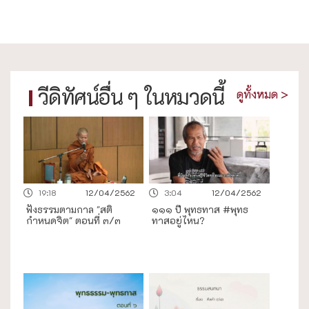
วีดิทัศน์อื่น ๆ ในหมวดนี้
ดูทั้งหมด >
19:18
12/04/2562
3:04
12/04/2562
ฟังธรรมตามกาล "สติ
๑๑๑ ปี พุทธทาส #พุทธ
กำหนดจิต" ตอนที่ ๓/๓
ทาสอยู่ไหน?