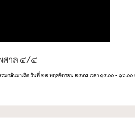
ไพศาล ๔/๔
รรมกลับมาเถิด วันที่ ๒๒ พฤศจิกายน ๒๕๕๘ เวลา ๑๔.๐๐ - ๑๖.๐