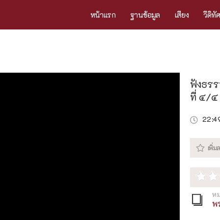
หน้าแรก
ฐานข้อมูล
เสียง
วีดิทั
ฟังธรร
ที่ ๔/๔
22:4
หม
พ