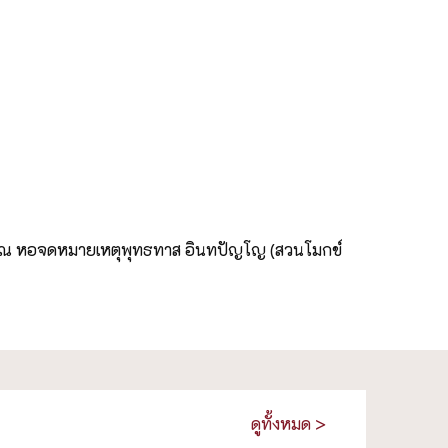
๐ ณ หอจดหมายเหตุพุทธทาส อินทปัญโญ (สวนโมกข์
ดูทั้งหมด >