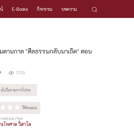
ศน์
E-Books
กิจกรรม
บทความ
มตามกาล "ศีลธรรมกลับมาเถิด" ตอน
9
1735
วดย่อย/ชุด
ระไพศาล วิสาโล