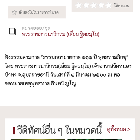
หมวดย่อย/ชุด
พระราชภาวนาวิกรม (เลี่ยม ฐิตธมฺโม)
ฟังธรรมตามกาล "ธรรมกถาชาตกาล ๑๑๑ ปี พุทธทาสภิกขุ"
โดย พระราชภาวนาวิกรม(เลี่ยม ฐิตธมฺโม) เจ้าอาวาสวัดหนอง
ป่าพง จ.อุบลราชธานี วันเสาร์ที่ ๔ มีนาคม ๒๕๖๐ ณ หอ
จดหมายเหตุพุทธทาส อินทปัญโญ
วีดิทัศน์อื่น ๆ ในหมวดนี้
ดูทั้งหมด >