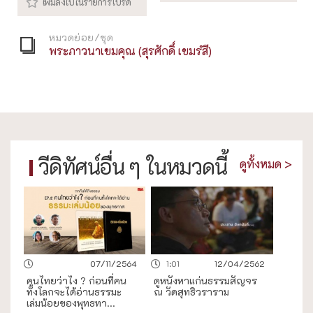
หมวดย่อย/ชุด
พระภาวนาเขมคุณ (สุรศักดิ์ เขมรํสี)
วีดิทัศน์อื่น ๆ ในหมวดนี้
ดูทั้งหมด >
07/11/2564
1:01
12/04/2562
คนไทยว่าไง ? ก่อนที่คน
ดูหนังหาแก่นธรรมสัญจร
ทั้งโลกจะได้อ่านธรรมะ
ณ วัดสุทธิวราราม
เล่มน้อยของพุทธทา...