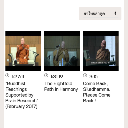
1:27:11
1:31:19
3:15
"Buddhist
The Eightfold
Come Back,
Teachings
Path in Harmony
Siladhamma.
Supported by
Please Come
Brain Research"
Back !
(February 2017)