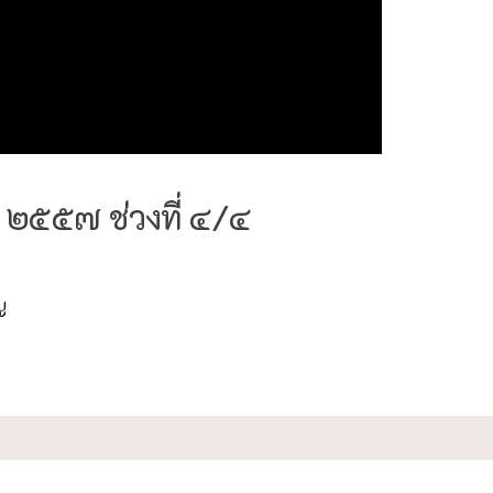
ม่ ๒๕๕๗ ช่วงที่ ๔/๔
ญ