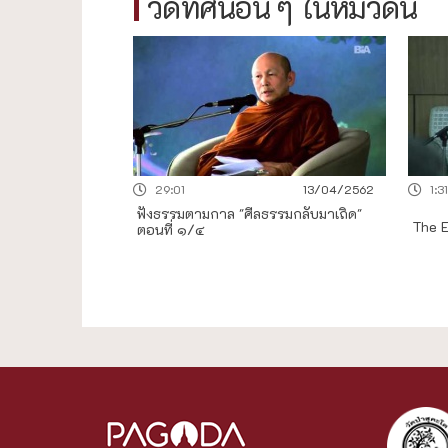
วีดิทัศน์อื่น ๆ ในหมวดนี้
29:01
13/04/2562
1:3
ฟังธรรมตามกาล "ศีลธรรมกลับมาเถิด"
The E
ตอนที่ ๑/๔