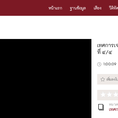
หน้าแรก
ฐานข้อมูล
เสียง
วีดิทั
เทศการเจ
ที่ ๔/๔
1:00:09
หมวด
เทศก