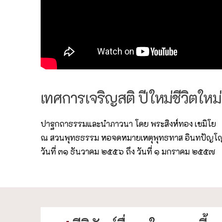
เทศการเจริญสติ ปีใหม่ชีวิตให
ปาฐกถาธรรมและนำภาวนา โดย พระสิงห์ทอง เขมิโย
ณ สวนพุทธธรรม หอจดหมายเหตุพุทธทาส อินทปัญโ
วันที่ ๓๑ ธันวาคม ๒๕๕๖ ถึง วันที่ ๑ มกราคม ๒๕๕๗