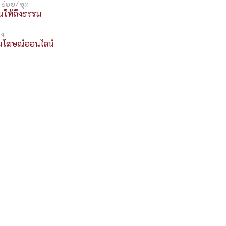
ย่อย/ชุด
นให้ถึงธรรม
ิง
มโฆษณ์ออนไลน์