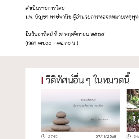
ดำเนินรายการโดย
นพ. บัญชา พงษ์พานิช ผู้อำนวยการหอจดหมายเหตุพุ
.
ในวันอาทิตย์ ที่ ๗ พฤศจิกายน ๒๕๖๔
(เวลา ๑๓.๐๐ - ๑๔.๓๐ น.)
วีดิทัศน์อื่น ๆ ในหมวดนี้
27.45
07/11/2568
34