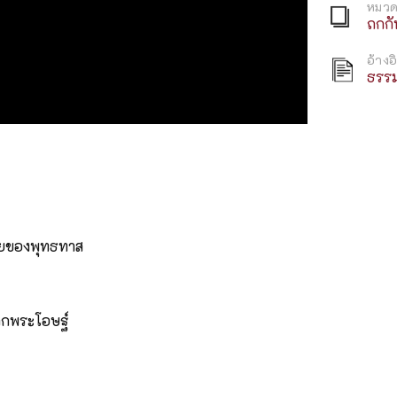
หมวด
ถกกั
อ้างอ
ธรร
้อยของพุทธทาส
จากพระโอษฐ์