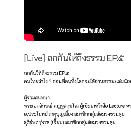
[Live] ถกกันให้ถึงธรรม EP.๕
ถกกันให้ถึงธรรม EP.๕
คนไทยว่าไง ? ก่อนที่คนทั้งโลกจะได้อ่านธรรมะเล่มน
ผู้ร่วมสนทนา
พระเอกลักษณ์ ณฏฺฐลกฺขโณ ผู้เขียนหนังสือ Lecture 
อ.ประโมทย์ เกตุบุญเลี้ยง สมาชิกกลุ่มล้อมวงชวนคุย
สุรีย์พร รุ่งรส (เจี๊ยบ) สมาชิกกลุ่มล้อมวงชวนคุย