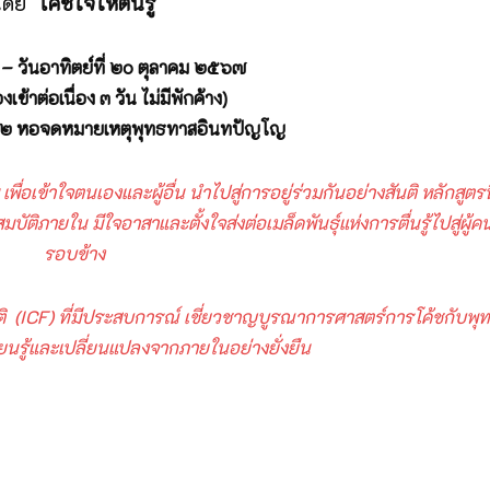
โดย
โค้ชใจให้ตื่นรู้
๑๘ – วันอาทิตย์ที่ ๒๐ ตุลาคม ๒๕๖๗
งเข้าต่อเนื่อง ๓ วัน ไม่มีพักค้าง)
น ๒ หอจดหมายเหตุพุทธทาสอินทปัญโญ
่อเข้าใจตนเองและผู้อื่น นำไปสู่การอยู่ร่วมกันอย่างสันติ หลักสูตรนี
ติภายใน มีใจอาสาและตั้งใจส่งต่อเมล็ดพันธุ์แห่งการตื่นรู้ไปสู่ผู้ค
รอบข้าง
 (ICF) ที่มีประสบการณ์ เชี่ยวชาญบูรณาการศาสตร์การโค้ชกับพุ
รียนรู้และเปลี่ยนแปลงจากภายในอย่างยั่งยืน