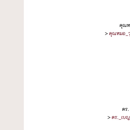
คุณห
>
คุณหมอ_ว
ดร.
>
ดร._เบญ