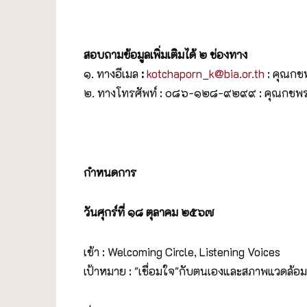
สอบถามข้อมูลเพิ่มเติมได้
๒ ช่องทาง
๑. ทางอีเมล
:
kotchaporn_k@bia.or.th
: คุณกชพร
๒. ทางโทรศัพท์ : ๐๘๖-๑๒๘-๙๒๙๙ : คุณกชพร (
กำหนดการ
วันศุกร์ที่ ๑๘ ตุลาคม ๒๕๖๗
เช้า : Welcoming Circle, Listening Voices
เป้าหมาย : "เชื่อมใจ"กับตนเองและสภาพแวดล้อมก