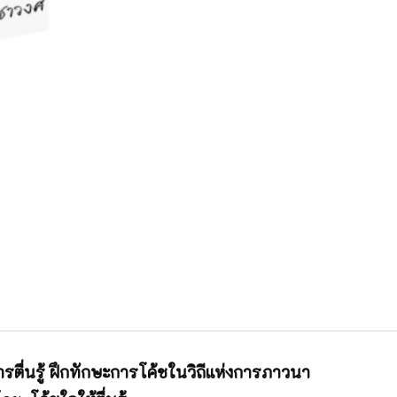
ารตื่นรู้ ฝึกทักษะการโค้ชในวิถีแห่งการภาวนา