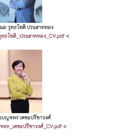
มอ วุทธโชติ ประสาททอง
ุทธโชติ_ประสาททอง_CV.pdf
<
 เบญจพร เตชะปรีชาวงศ์
จพร_เตชะปรีชาวงศ์_CV.pdf
<