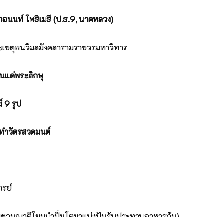
อนนท์ โพธิเมธี (ป.ธ.9, นาคหลวง)
ระเชตุพนวิมลมังคลารามราชวรมหาวิหาร
นแด่พระภิกษุ
ฆ์
9 รูป
ทำวัตรสวดมนต์
รย์
ญชวนญาติโยมนำปิ่นโตมาแบ่งปันรับประทานอาหารกัน)