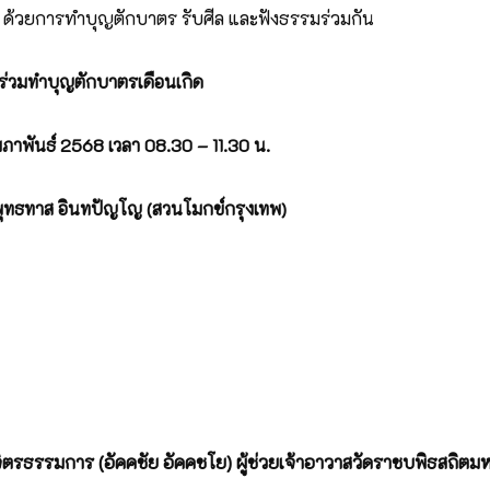
สุข ด้วยการทำบุญตักบาตร รับศีล และฟังธรรมร่วมกัน
ร่วมทำบุญตักบาตรเดือนเกิด
มภาพันธ์ 2568 เวลา 08.30 – 11.30 น.
ุทธทาส อินทปัญโญ
(สวนโมกข์กรุงเทพ)
มการ (อัคคชัย อัคคชโย) ผู้ช่วยเจ้าอาวาสวัดราชบพิธสถิตม