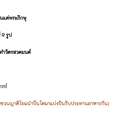
นแด่พระภิกษุ
์
9 รูป
ทำวัตรสวดมนต์
รย์
ญชวนญาติโยมนำปิ่นโตมาแบ่งปันรับประทานอาหารกัน)