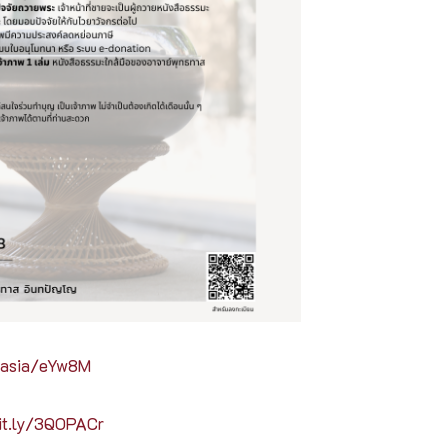
l.asia/eYw8M
bit.ly/3QOPACr