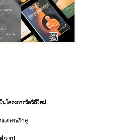
ครงการวัดวิถีใหม่
นแด่พระภิกษุ
ฆ์
9 รูป