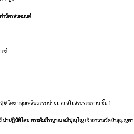
ทำวัตรสวดมนต์
รย์
กฤษ
โดย กลุ่มเพลินธรรมนำชม ณ สโมสรธรรมทาน ชั้น 1
 นำปฏิบัติโดย พระคัมภีรญาณ
อภิปุญฺโญ
เจ้าอาวาสวัดป่าสุญญตา