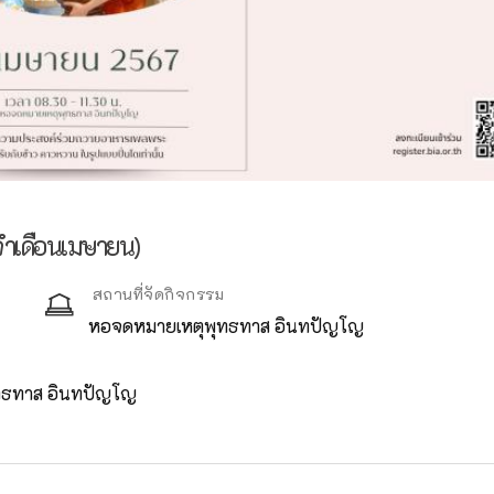
จำเดือนเมษายน)
สถานที่จัดกิจกรรม
หอจดหมายเหตุพุทธทาส อินทปัญโญ
ทธทาส อินทปัญโญ