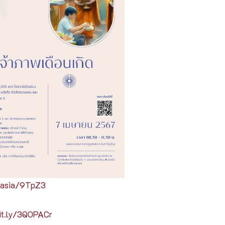
l.asia/9TpZ3
bit.ly/3QOPACr