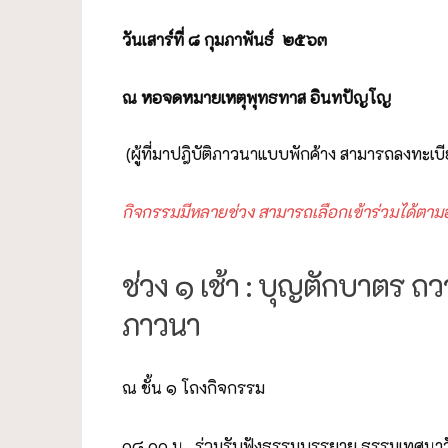
วันเสาร์ที่ ๘ กุมภาพันธ์ ๒๕๖๓
ณ หอจดหมายเหตุพุทธทาส อินทปัญโญ
(ผู้ที่มาปฎิบัติภาวนาแบบพักค้าง สามารถลงทะเบี
กิจกรรมมีหลายช่วง สามารถเลือกเข้าร่วมได้ตาม
ช่วง ๑ เช้า : บุญตักบาตร ถ
ภาวนา
ณ ชั้น ๑ โถงกิจกรรม
๐๘.๐๐ น. ร่วมรับฟังธรรมบรรยาย ธรรมเทศนาว