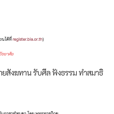
ยนได้ที่
register.bia.or.th
)
อัธยาศัย
วายสังฆทาน รับศีล ฟังธรรม ทำสมาธิ
ันอาสาฬหบูชา โดย พุทธทาสภิกขุ