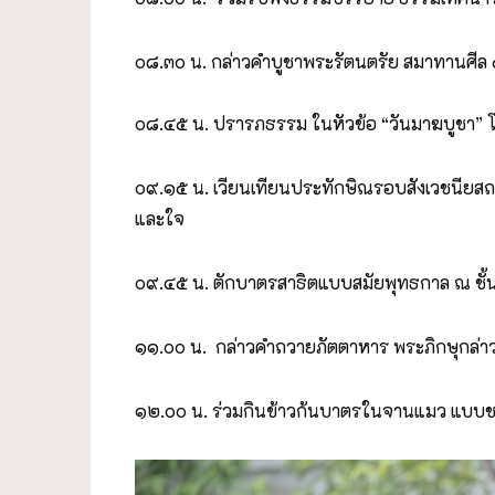
๐๘.๓๐ น. กล่าวคำบูชาพระรัตนตรัย สมาทานศีล 
๐๘.๔๕ น. ปรารภธรรม ในหัวข้อ “วันมาฆบูชา” 
๐๙.๑๕ น. เวียนเทียนประทักษิณรอบสังเวชนียสถ
และใจ
๐๙.๔๕ น. ตักบาตรสาธิตแบบสมัยพุทธกาล ณ ชั
๑๑.๐๐ น. กล่าวคำถวายภัตตาหาร พระภิกษุกล่า
๑๒.๐๐ น. ร่วมกินข้าวก้นบาตรในจานแมว แบบ