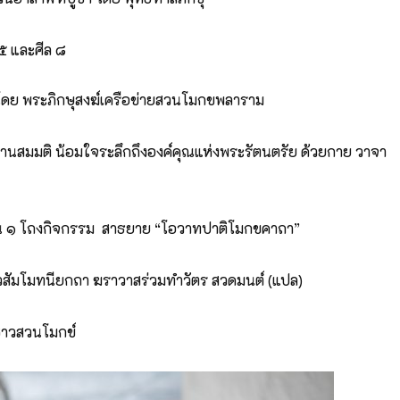
๕ และศีล ๘
โดย พระภิกษุสงฆ์เครือข่ายสวนโมกขพลาราม
านสมมติ น้อมใจระลึกถึงองค์คุณแห่งพระรัตนตรัย ด้วยกาย วาจา
้น ๑ โถงกิจกรรม สาธยาย “โอวาทปาติโมกขคาถา”
วสัมโมทนียกถา ฆราวาสร่วมทำวัตร สวดมนต์ (แปล)
ชาวสวนโมกข์