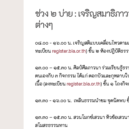
ช่วง ๒ บ่าย : เจริญสมาธิภ
ต่างๆ
๐๘.๐๐ - ๑๖.๐๐ น. เจริญสติแบบเคลื่อนไหวตามแน
ทะเบียน
register.bia.or.th
) ชั้น ๒ ห้องปฎิบัติธร
๑๓.๐๐ – ๑๕.๓๐ น. ศิลป์ศีลภาวนา ร่วมเรียนรู้
ตนเองกับ ๓ กิจกรรม ได้แก่ ดอกบัวและกุหลาบใบ
เนื้อ (ลงทะเบียน
register.bia.or.th
) ชั้น ๑ โถงกิ
๑๓.๓๐ - ๑๖.๐๐ น. เพลินธรรมนำชม จุดนัดพบ 
๑๓.๓๐ – ๑๕.๓๐ น. สวนโมกข์เสวนา หัวข้อเสวนา
สโมสรธรรมทาน