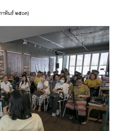
ุมภาพันธ์ ๒๕๐๓)