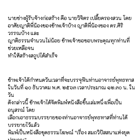
นายช่างผู้รับจ้างก่อสร้าง คือ นายวิจิตร เปลี้ยครองสวน โดย
อาศัยญาติพี่น้องของข้าพเจ้าบ้าง ญาติพี่น้องของ ดร.ศิริ
วรรณบ้าง และ
ญาติธรรมจำนวนไม่น้อย ข้าพเจ้าขอขอบพระคุณทุกท่านที่
ช่วยเหลือจน
ทำให้สร้างสถูปได้สำเร็จ
ข้าพเจ้าได้กำหนดวันเวลาที่จะบรรจุฟันท่านอาจารย์พุทธทาส
ในวันที่ ๑๐ ธันวาคม พ.ศ. ๒๕๖๓ เวลาประมาณ ๑๒.๓๐ น. ใน
วัน
ดังกล่าวนี้ ข้าพเจ้าได้จัดพิมพ์หนังสือขึ้นเล่มหนึ่งเพื่อเป็น
อนุสรณ์ โดย
เลือกเอาธรรมบรรยายของท่านอาจารย์พุทธทาสที่ท่านได้
บรรยายไว้แล้ว
พิมพ์เป็นหนังสือชุดธรรมโฆษณ์ “เรื่อง สมถวิปัสสนาแห่งยุค
ปรมาณู”