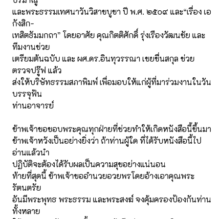
และพระธรรมเทศนาวันวิสาขบูชา ปี พ.ศ. ๒๕๐๙ และ“เรื่อง เอ
กังสิก-
เทสิตธัมมกถา” โดยอาศัย คุณกิตติศักดิ์ รุ่งเรืองวัฒนชัย และ
ทีมงานช่วย
เตรียมต้นฉบับ และ ผศ.ดร.อินทุวรรณา เชยชื่นสกุล ช่วย
ตรวจปรู๊ฟ แล้ว
ส่งให้บริษัทธรรมสภาพิมพ์ เพื่อมอบให้แก่ผู้ที่มาร่วมงานในวัน
บรรจุฟัน
ท่านอาจารย์
ข้าพเจ้าขอขอบพระคุณทุกฝ่ายที่ช่วยทำให้เกิดหนังสือนี้ขึ้นมา
ข้าพเจ้าหวังเป็นอย่างยิ่งว่า ถ้าท่านผู้ใด ที่ได้รับหนังสือนี้ไป
อ่านแล้วนำ
ปฏิบัติจะต้องได้รับผลเป็นความสุขอย่างแน่นอน
ท้ายที่สุดนี้ ข้าพเจ้าขออำนวยอวยพรโดยอ้างเอาคุณพระ
รัตนตรัย
อันมีพระพุทธ พระธรรม และพระสงฆ์ จงคุ้มครองป้องกันท่าน
ทั้งหลาย