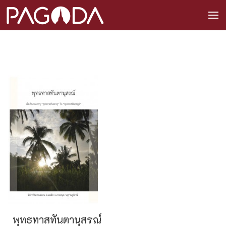
พุทธทาสทันตานุสรณ์