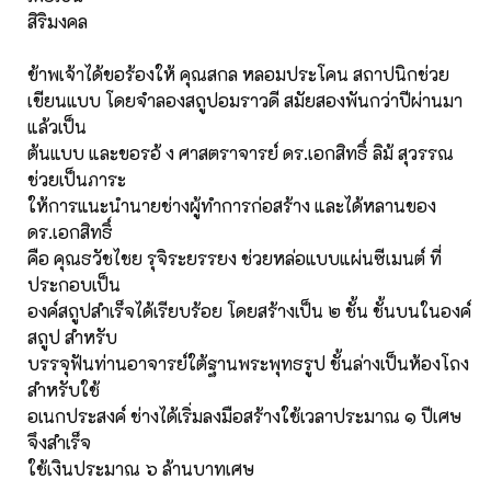
สิริมงคล
ข้าพเจ้าได้ขอร้องให้ คุณสกล หลอมประโคน สถาปนิกช่วย
เขียนแบบ โดยจำลองสถูปอมราวดี สมัยสองพันกว่าปีผ่านมา
แล้วเป็น
ต้นแบบ และขอรอ้ ง ศาสตราจารย์ ดร.เอกสิทธิ์ ลิม้ สุวรรณ
ช่วยเป็นภาระ
ให้การแนะนำนายช่างผู้ทำการก่อสร้าง และได้หลานของ
ดร.เอกสิทธิ์
คือ คุณธวัชไชย รุจิระยรรยง ช่วยหล่อแบบแผ่นซีเมนต์ ที่
ประกอบเป็น
องค์สถูปสำเร็จได้เรียบร้อย โดยสร้างเป็น ๒ ชั้น ชั้นบนในองค์
สถูป สำหรับ
บรรจุฟันท่านอาจารย์ใต้ฐานพระพุทธรูป ชั้นล่างเป็นห้องโถง
สำหรับใช้
อเนกประสงค์ ช่างได้เริ่มลงมือสร้างใช้เวลาประมาณ ๑ ปีเศษ
จึงสำเร็จ
ใช้เงินประมาณ ๖ ล้านบาทเศษ