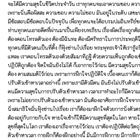
จะได้มีความสุขในชีวิตประจำวัน เราทุกคนจะเอาความชอบ ความไ
เพราะนั่นคือผัสสะ ความชอบ ความไม่ชอบ มันอยู่ในระดับ เสขะบ
มีข้อสอบมีข้อตอบในปัจจุบัน เพื่อทุกคนจะได้อบรมบ่มอินทรีย์ข
ท่านทุกคนเอาอดีตที่ผ่านมาเป็นเพียงบทเรียน เรื่องผิดเรื่องถูกต
ต้องคอนโทรลตัวเอง ต้องมีฉันทะ ต้องมีศรัทธาในการประพฤติใ
ทุกคนที่มีตัวตนเป็นที่ตั้ง ก็ฟุ้งซ่านไปเรื่อย พระพุทธเจ้าให้เรารู้อร
แหละ เราคอนโทรลตัวเองด้วยสัมมาทิฏฐิ ด้วยความเห็นถูกต้องเข
ปฏิบัติถูกต้อง จิตใจมันยังไม่ได้ ก็เอากายไว้ก่อน มีความสุขในกา
ต้อง ตามสมมติไว้ก่อน เพราะการฝึกใจปฏิบัติใจ เบื้องตนเราก็ต้
ปรับตัวเข้าหาเวลาอย่างนี้ เพราะเรามีตัวมีตน มันยังไม่ปรับตัวเข
คนมีความสุขในการปรับตัวเข้าหาเวลา เวลาเราทำอะไรก็มีความสุข
เพราะไม่อยากปรับตัวเองเข้าหาเวลา มันต้องอาศัยการฝึกใจจากก
นั่งสมาธิใจมั่นฟุ้งซ่านไปเรื่อย เราก็ต้องมาฝึกใจด้วยการนั่งตัวตร
ต้องอยู่กับกายกับใจ หายใจเข้าก็ให้มีความสุขที่สุดในโลก หาย
สุขที่สุดในโลก เราต้องเอาเรื่องกายไว้ก่อน เราต้องปฏิบัติต่อวัตถ
ตัวเข้าหาเวลา กายฝึกก็ต้องฝึกอย่างนี้ มันมีการฝึกกาย มีการฝึก