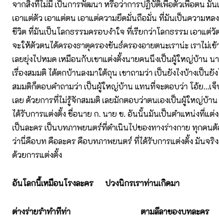
จากสิ่งที่ไม่มี เป็นการพัฒนา หรือว่าการปฏิบัติเพื่อตัวเพื่อตน ม
เอาแต่ตัว เอาแต่ตน เอาแต่ความยึดมั่นถือมั่น ที่มันเป็นความ
ชีวิต ที่มันเป็นโลกธรรมครอบงำใจ ที่เรียกว่าโลกธรรม เอาแต่วั
จะให้ตัวตนได้ครองธาตุครองขันธ์ครองอายตนะเราน่ะ เราไม่เข้า
เลยยุ่งไปหมด เหมือนกับเขาแต่งตั้งนายคนนึงเป็นผู้ใหญ่บ้าน นาย
เรื่องสมมติ ได้ตกบ้านลงมาใต้ถุน เขาถามว่า เป็นยังไงบ้างเป็นย
สมมติก็ตอบคำถามว่า เป็นผู้ใหญ่บ้าน แทนที่จะตอบว่า โอ้ย...เจ
เลย ด้วยการที่ไม่รู้จักสมมติ เลยมักตอบว่าตนเองเป็นผู้ใหญ่บ้า
ได้รับการแต่งตั้ง ชื่อนาย ก. นาย ข. อันนั้นมันเป็นตำแหน่งที่แต่ง
เป็นละคร เป็นบทภาพยนตร์ที่ดำเนินไปของทางร่างกาย ทุกคนต้อ
ว่านี่คือบท คือละคร คือบทภาพยนตร์ ที่ได้รับการแต่งตั้ง มันจริ
ด้วยการแต่งตั้ง
อันโลกนี้เหมือนโรงละคร
ปวงนิกรเราท่านเกิดมา
ต่างร่ายรำทำทีท่า
ตามลีลาของบทละคร