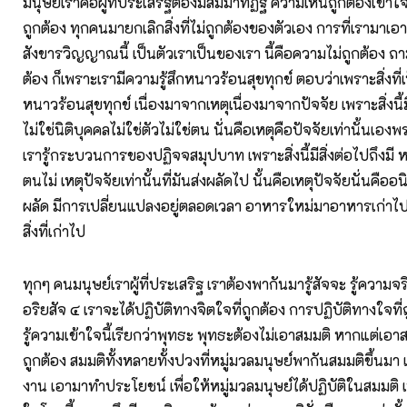
มนุษย์เราคือผู้ที่ประเสริฐต้องมีสัมมาทิฏฐิ ความเห็นถูกต้องเข้าใจ
ถูกต้อง ทุกคนมายกเลิกสิ่งที่ไม่ถูกต้องของตัวเอง การที่เรามา
สังขารวิญญาณนี้ เป็นตัวเราเป็นของเรา นี้คือความไม่ถูกต้อง ถา
ต้อง ก็เพราะเรามีความรู้สึกหนาวร้อนสุขทุกข์ ตอบว่าเพราะสิ่งที่เ
หนาวร้อนสุขทุกข์ เนื่องมาจากเหตุเนื่องมาจากปัจจัย เพราะสิ่งนี้มี
ไม่ใช่นิติบุคคลไม่ใช่ตัวไม่ใช่ตน นั่นคือเหตุคือปัจจัยเท่านั้นเองพ
เรารู้กระบวนการของปฏิจจสมุปบาท เพราะสิ่งนี้มีสิ่งต่อไปถึงมี ห
ตนไม่ เหตุปัจจัยเท่านั้นที่มันส่งผลัดไป นั้นคือเหตุปัจจัยนั่นคืออ
ผลัด มีการเปลี่ยนแปลงอยู่ตลอดเวลา อาหารใหม่มาอาหารเก่าไป ห
สิ่งที่เก่าไป
ทุกๆ คนมนุษย์เราผู้ที่ประเสริฐ เราต้องพากันมารู้สัจจะ รู้ความจริง
อริยสัจ ๔ เราจะได้ปฏิบัติทางจิตใจที่ถูกต้อง การปฏิบัติทางใจที
รู้ความเข้าใจนี้เรียกว่าพุทธะ พุทธะต้องไม่เอาสมมติ หากแต่เอ
ถูกต้อง สมมติทั้งหลายทั้งปวงที่หมู่มวลมนุษย์พากันสมมติขึ้นมา เ
งาน เอามาทำประโยชน์ เพื่อให้หมู่มวลมนุษย์ได้ปฏิบัติในสมมติ เพ