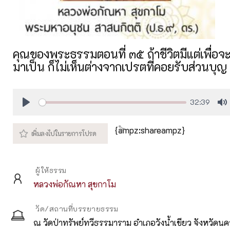
คุณของพระธรรมตอนที่ ๓๕ ถ้าชีวิตมีแต่เพื่อจ
มาเป็น ก็ไม่เห็นต่างจากเปรตที่คอยรับส่วนบุญ
32:39
Play
M
{ampz:shareampz}
ผู้ให้ธรรม
หลวงพ่อกัณหา สุขกาโม
วัด/สถานที่บรรยายธรรม
ณ วัดป่าทรัพย์ทวีธรรมาราม อำเภอวังน้ำเขียว จังหวัดน