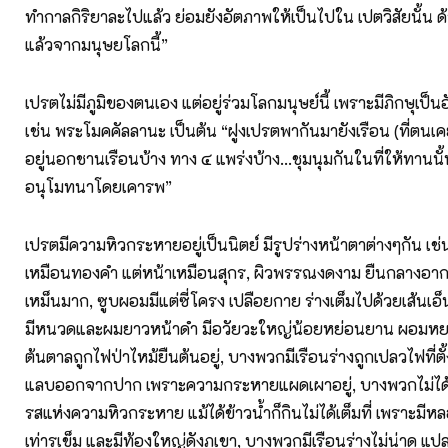
ทำกาลกิริยาละไปแล้ว ย่อมยังอัตภาพให้เป็นไปใน เปตวิสัยนั้น ด
แล้วจากมนุษยโลกนี้”
เปรตไม่มีภูมิของตนเอง แต่อยู่ร่วมโลกมนุษย์นี้ เพราะมีภิกษุเป็
เช่น พระโมคคัลลานะ เป็นต้น “ฝูงเปรตพากันมายังเรือน (ที่ตนเค
อยู่นอกชานเรือนบ้าง ทาง ๔ แพร่งบ้าง...ชุมนุมกันในที่ให้ทานนั้
อนุโมทนาโดยเคารพ”
เปรตมีความหิวกระหายอยู่เป็นนิตย์ มีรูปร่างหน้าตาต่างๆกัน เช่น
เหมือนทองคำ แต่หน้าเหมือนสุกร, ผิวพรรณงดงาม ยืนกลางอากา
เหม็นมาก, ซูบผอมมีแต่ซี่โครง เปลือยกาย ร่างเต็มไปด้วยเส้นเอ
มีหนวดและผมยาวหน้าดำ มีอวัยวะใหญ่น้อยหย่อนยาน ผอมหย
ต้นตาลถูกไฟป่าไหม้ยืนต้นอยู่, บางพวกมีเรือนร่างถูกเปลวไฟที่ตั้
แลบออกจากปาก เพราะความกระหายแผดเผาอยู่, บางพวกไม่ได้
รสแห่งความหิวกระหาย แม้ได้ข้าวน้ำก็กินไม่ได้เต็มที่ เพราะมี
เท่ารูเข็ม และมีท้องใหญ่ดังภูเขา, บางพวกมีเรือนร่างไม่น่าดู 