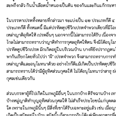
สะพรึงกลัว กินน้ำเลือดน้ำหนองเป็นต้น ของกันและกันแก้กระห
ในบรรดาเปรตทั้งหลายที่กล่าวมา จะแบ่งเป็น ๑๒ ประเภทก็ดี ๔
ประเภทก็ดี ทั้งหมดนี้ มีแต่ปรทัตตุปชีวิกเปรตจำพวกเดียวที่มีโอ
เหล่าญาติอุทิศให้ เปรตอื่นๆ นอกจากนี้ไม่สามารถได้รับ เนื่องจาก
ไกลไม่สามารถทราบว่าญาติทำการกุศลอุทิศให้ตน จึงมิได้อนุโม
ปรทัตตูปชีวิกเปรต มักเกิดอยู่ในบริเวณบ้าน บางทียังปรากฏตน
พากันเรียกโดยทั่วไปว่า "ผี" เปรตจําพวก จึงสามารถทราบการท
เหล่าญาติและอนุโมทนาด้วย อย่างไรก็ดีแม้เกิดเป็นปรทัตตุปชีวิก
สามารถทราบได้ว่ามีผู้อุทิศส่วนกุศลให้ ไม่ได้อนุโมทนาว่าสาธุ ย่
กุศลเช่นเดียวกัน
ส่วนบรรดาผู้ที่ไปเกิดในภพภูมิอื่นๆ ในนรกบ้าง ติรัจฉานบ้าง 
บ้างหมู่ญาติทำบุญอุทิศส่วนกุศลให้ ไม่สำเร็จประโยชน์แก่บุคคล
ใด เพราะในภพภูมินั้นๆ มีสิ่งที่เขาได้รับเฉพาะอยู่แล้ว เช่น เมื่อ
เกิดเป็นสุนัขอยู่ในบ้าน สุนัขนั้นก็สามารถกินได้แต่เพียงอาหารที่