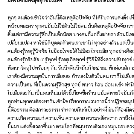
มีทั้งโศกมีทั้งสุขทุกข์ประดัง ไม่กี่ครั้งก็ลาลับกลับเข้าโลง.
ทุกๆ คนต้องเข้าใจว่าอันนี้คือเหตุคือปัจจัย ที่ได้รับการแต่งตั้ง 
หนังบทละคร ทุกคนมันไม่ใช่ตัวไม่ใช่ตน มันคือเหตุคือปัจจัย เรา
ตั้งแต่เรามีความรู้สึกเป็นเด็กน้อย บางคนก็แก่ก็เฒ่าชรา ล้วนมีเหต
เปลี่ยนแปลง หาใช่นิติบุคคลตัวตนเราเขาไม่ ทุกอย่างล้วนแต่เป็นเ
คนต้องรู้เหตุรู้ปัจจัย ไม่มีอะไรจะได้ไม่มีอะไรจะเสีย ทุกอย่างคือ
คนต้องรู้อริยสัจ ๔ รู้ทุกข์ รู้เหตุเกิดทุกข์ รู้วิธีให้ถึงความดับทุ
พัฒนาวัตถุไปพร้อมๆ กัน วันนึงคืนนึงมันก็ ๒๔ ชม. พักผ่อนสัก ๖ 
เราต้องมีความสุขในการเสียสละ ถ้าหลงในตัวในตน เราก็ไม่เสีย
ความเป็นตน ที่เป็นความรู้สึกสุข ทุกข์ หนาว ร้อน อ่อน แข็ง ทำให้ผู
ไม่เสียสละกัน เป็นคนเห็นแก่ตัวขี้เกียจขี้คร้าน แม้แต่หายใจมั
ทุกท่านทุกคนต้องพากันเข้าใจ เรียกกระบวนการนี้ว่าปฏิจจสมุปบ
นี้คือธรรม คือสภาวะธรรม ร่างกายมันก็เป็นอย่างงี้ มันก็ต้องมี
ความเกิด ความแก่ ความเจ็บ ความตาย ความพลัดพราก เราถึงได้
ขึ้นมา แต่งตั้งเวลาขึ้นมา ตามโลกที่หมุนรอบตัวเอง หมุนรอบดวงอ