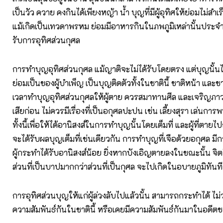
เป็นวัว ควาย คงกินได้เพียงหญ้า น้ำ บุญที่มีผู้อุทิศให้ย่อมไม่ส
แม้เกิดเป็นเทวดาพรหม ย่อมมีอาหารกินในภพภูมิเหล่านั้นประจำอย
รับการอุทิศส่วนกุศล
การทำบุญอุทิศส่วนกุศล แม้ญาติจะไม่ได้รับโดยตรง แต่บุญนั้
ย่อมเป็นของผู้บำเพ็ญ เป็นบุญติดตัวทั้งในชาตินี้ ชาติหน้า และชา
เวลาทําบุญอุทิศส่วนกุศลให้ผู้ตาย ควรสมาทานศีล และเจริญภ
เสียก่อน ไม่ควรมีเรื่องที่เป็นอกุศลปะปน เช่น เลี้ยงสุรา เล่นกา
ทั้งนี้เพื่อให้ได้อานิสงส์ในการทำบุญนั้นโดยเต็มที่ และผู้ที่ตาย
จะได้รับผลบุญเต็มที่เช่นเดียวกัน การทำบุญที่เจือด้วยอกุศล 
ผู้กระทำได้รับอานิสงส์น้อย ยิ่งหากบังเอิญตายลงในขณะนั้น จิ
ส่วนที่เป็นบาปมากกว่าส่วนที่เป็นกุศล จะไปเกิดในอบายภูมิทันที
การอุทิศส่วนบุญให้แก่ผู้ล่วงลับไปแล้วนั้น สามารถกระทำได้ ไม่ว่า
ความสัมพันธ์กันในชาตินี้ หรือเคยมีความสัมพันธ์กันมาในอดีตช