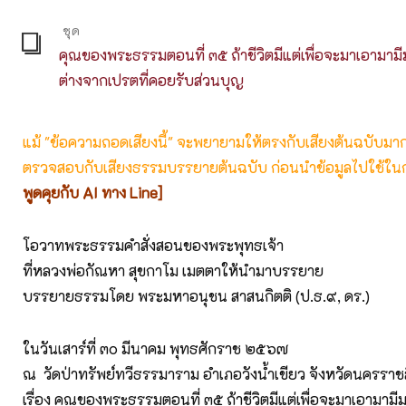
ชุด
คุณของพระธรรมตอนที่ ๓๕ ถ้าชีวิตมีแต่เพื่อจะมาเอามามีมา
ต่างจากเปรตที่คอยรับส่วนบุญ
แม้ "ข้อความถอดเสียงนี้" จะพยายามให้ตรงกับเสียงต้นฉบับมากที่
ตรวจสอบกับเสียงธรรมบรรยายต้นฉบับ ก่อนนำข้อมูลไปใช้ในก
พูดคุยกับ AI ทาง Line]
โอวาทพระธรรมคำสั่งสอนของพระพุทธเจ้า
ที่หลวงพ่อกัณหา สุขกาโม เมตตาให้นำมาบรรยาย
บรรยายธรรมโดย พระมหาอนุชน สาสนกิตติ (ป.ธ.๙, ดร.)
ในวันเสาร์ที่ ๓๐ มีนาคม พุทธศักราช ๒๕๖๗
ณ วัดป่าทรัพย์ทวีธรรมาราม อำเภอวังน้ำเขียว จังหวัดนครราช
เรื่อง คุณของพระธรรมตอนที่ ๓๕ ถ้าชีวิตมีแต่เพื่อจะมาเอามามีมา