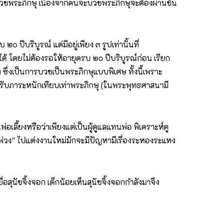
วชพระภิกษุ เนื่องจากคนจะบวชพระภิกษุจะต้องผ่านขั้น
บริบูรณ์ แต่มีอยู่เพียง ๓ รูปเท่านั้นที่
 โดยไม่ต้องรอให้อายุครบ ๒๐ ปีบริบูรณ์ก่อน เรียก
งเป็นการบวชเป็นพระภิกษุแบบพิเศษ ทั้งนี้เพราะ
ี่รับภาระหนักเทียบเท่าพระภิกษุ (ในพระพุทธศาสนามี
อเลี้ยงหรือว่าเพียงแต่เป็นผู้ดูแลแทนพ่อ พิเคราะห์ดู
ือพ่วง” ไปแต่งงานใหม่มักจะมีปัญหามีเรื่องระหองระแหง
อสุนัขจิ้งจอก เด็กน้อยเห็นสุนัขจิ้งจอกกำลังมาจึง