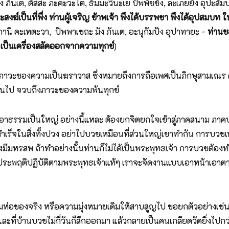
ง ภันเต, ตัสสะ ภะคะวะโต, ธัมมะวินะเย ปัพพัชชัง, ละเภยยัง อุปะสัม
ฆ์เป็นที่พึ่ง ท่านผู้เจริญ ข้าพเจ้า พึงได้บรรพชา พึงได้อุปสมบท
ตถานิ คะเหตะวา, ปัพพาเชถะ มัง ภันเต, อะนุกัมปัง อุปาทายะ -
ท่านข
 เป็นเครื่องสลัดออกจากความทุกข์
)
วะของความเป็นฆราวาส ซึ่งหมายถึงการถือเพศเป็นภิกษุสามเณร ด้ว
้นไป จวบถึงภาวะของความพ้นทุกข์
 เอาธรรมเป็นใหญ่ อย่างนี้แหละ ต้องยกจิตยกใจเข้าสู่ภาคสนาม ภา
ร็จในสิ่งทั้งปวง อย่าไปบวชเหมือนที่ส่วนใหญ่เขาทำกัน การบวชเน้นท
ีมหรสพ ถ้าทำอย่างนั้นท่านก็ไม่ได้เป็นพระพุทธเจ้า การบวชต้องทำง่าย
้มาประพฤติปฏิบัติตามพระพุทธเจ้าแท้ๆ เราจะจัดงานแบบเอาหน้าเอาต
้มห่อของจริง หรือความมุ่งหมายเดิมให้สาบสูญไป ขอยกตัวอย่างเช่นใ
และที่บ้านบวชไม่กี่วันก็สึกออกมา แล้วกลายเป็นคนเกลียดวัดยิ่งไปกว่าเ