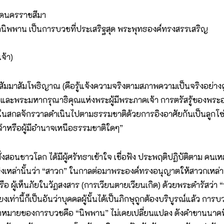
วัดนครราชสีมา
นิพพาน เป็นการบวชที่ประเสริฐสุด พระพุทธองค์ทรงสรรเสริญ
จ้า)
สัมมาสัมโพธิญาณ (คือรู้แจ้งความจริงตามสภาพความเป็นจริงอย่างถูก
ณและพระมหากรุณาธิคุณแห่งพระผู้มีพระภาคเจ้า การตรัสรู้ของพระ
กลจักรวาลดำเนินไปตามธรรมชาติด้วยการอิงอาศัยกันเป็นลูกโซ่.. เมื่อสิ่งนี
จ้าหรือผู้มีอำนาจเหนือธรรมชาติใดๆ”
มาสั่งสอนชาวโลก ได้มีผู้ศรัทธาเข้าใจ เชื่อฟัง ประพฤติปฏิบัติตาม คน
ังเหล่านั้นว่า “สาวก” ในกาลต่อมาพระองค์ทรงอนุญาตให้สาวกเหล่า
 หรือ ผู้เห็นภัยในวัฏสงสาร (การเวียนตายเวียนเกิด) ด้วยพระดำรัสว่า “
ียงเท่านี้ก็เป็นอันว่าบุคคลผู้นั้นได้เป็นภิกษุถูกต้องบริบูรณ์แล้ว กา
ายของการบวชคือ “นิพพาน” ไม่เคยเปลี่ยนแปลง ดังคำขานนาคที่ว่า (เ