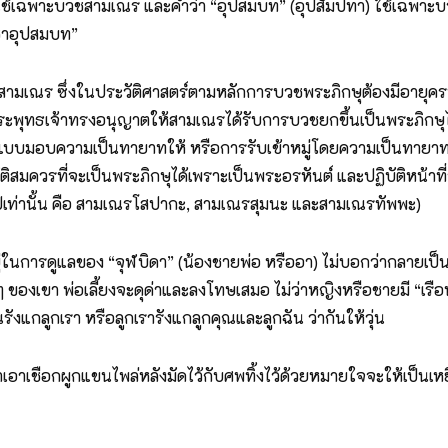
งใช้เฉพาะบวชสามเณร และคำว่า “อุปสมบท” (อุปสัมปทา) ใช้เฉพาะบ
ชาอุปสมบท”
เณร ซึ่งในประวัติศาสตร์ตามหลักการบวชพระภิกษุต้องมีอายุครบ ๒๐ ปี
พุทธเจ้าทรงอนุญาตให้สามเณรได้รับการบวชยกขึ้นเป็นพระภิกษุได้
มอบความเป็นทายาทให้ หรือการรับเข้าหมู่โดยความเป็นทายาท ซึ่
ิสมควรที่จะเป็นพระภิกษุได้เพราะเป็นพระอรหันต์ และปฏิบัติหน้าท
รูปเท่านั้น คือ สามเณรโสปากะ, สามเณรสุมนะ และสามเณรทัพพะ)
ยู่ในการดูแลของ “จุฬบิดา” (น้องชายพ่อ หรืออา) ไม่บอกว่ากลายเป็นพ่
กๆ ของเขา พ่อเลี้ยงจะดุด่าและลงโทษเสมอ ไม่ว่าหญิงหรือชายมี “เร
ังแกลูกเรา หรือลูกเรารังแกลูกคุณและลูกฉัน ว่ากันให้วุ่น
เอาเชือกผูกแขนไพล่หลังมัดไว้กับศพทิ้งไว้ด้วยหมายใจจะให้เป็นเหยื่