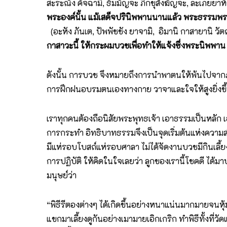
สะระณัง คัจฉามิ, ธัมมัญจะ ภิกขุสังฆัญจะ, ละเภยยาหั
พระองค์นั้น แม้เสด็จปรินิพพานนานแล้ว พระธรรมพระสง
(อะหัง ภันเต, ปัพพัชชัง ยาจามิ, อิมานิ กาสายานิ วั
กาสาวะนี้ ให้กระผมบวชเพื่อทำให้แจ้งซึ่งพระนิพพาน
ดังนั้น การบวช จึงหมายถึงการนำพาตนให้พ้นไปจากภา
การฝึกฝนอบรมตนเองทางกาย วาจาและใจให้สูงยิ่งขึ
เราทุกคนต้องถือนิสัยพระพุทธเจ้า เอาธรรมเป็นหลัก
การกระทำ อิทธิบาทธรรมจึงเป็นจุดเริ่มต้นแห่งความสำเ
มีแห่รอบโบสถ์แห่รอบศาลา ไม่ได้จัดงานบวชมีกินเลี้ยงม
การปฏิบัติ ให้คิดในใจเลยว่า ลูกของเรานี้โชคดี ได
มนุษย์ว่า
“พิธีรีตองต่างๆ ได้เกิดขึ้นอย่างหนาแน่นมากมายจนหุ
แขกมาเลี้ยงดูกันอย่างเมามายเอิกเกริก ทำพิธีทั้งที่วัด