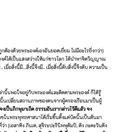
ต้องด้วยพระองค์เองอันยอดเยี่ยม ไม่มีอะไรยิ่งกว่า)
องค์ได้เป็นแสงสว่างให้แก่ชาวโลก ได้นำพาจิตวิญญาณ
้มี...สิ่งนี้จึงมี.. เมื่อสิ่งนี้ดับสิ่งนี้จึงดับ ความเป็น
เหล่านั้นพอใจอยู่กับพระองค์และติดตามพระองค์ ก็ได้รู้
นั้นเปลี่ยนสถานภาพของตนจากผู้ครองเรือนมาเป็นผู้
จงเป็นภิกษุมาเถิด ธรรมอันเรากล่าวไว้ดีแล้ว จง
รบวชในพระพุทธศาสนาได้เริ่มขึ้นตั้งแต่บัดนั้นเป็นต้นมา
อสาหัง ภันเต, สุจิระปะรินิพพุตัมปิ, ตัง ภะคะวันตัง