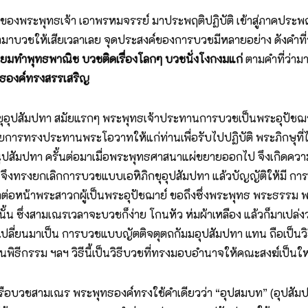
งพระพุทธเจ้า เอาพรหมจรรย์ มาประพฤติปฏิบัติ เข้าสู่ภาคประพฤติป
อย่ามาบวชให้เสียเวลาเลย จุดประสงค์ของการบวชมีหลายอย่าง ดังคำที่
ิยมทำพุทธพาณิช บวชติดเรื่องโลกๆ บวชนั่งโงกงมแก่
ตามคำที่ว่ามา
ทธองค์ทรงสรรเสริญ
ขุอุปสัมปทา สมัยแรกๆ พระพุทธเจ้าประทานการบวชเป็นพระอุปัชฌาย
รทรงประทานพระโอวาทให้แก่ท่านเพื่อรับไปปฏิบัติ พระภิกษุที่ได
ูปสัมปทา ครั้นต่อมาเมื่อพระพุทธศาสนาแผ่ขยายออกไป จึงเกิดควา
้ จึงทรงยกเลิกการบวชแบบเอหิภิกขุอุปสัมปทา แล้วบัญญัติให้มี 
าต่อหน้าพระสาวกผู้เป็นพระอุปัชฌาย์ ขอถึงซึ่งพระพุทธ พระธรรม พระ
 ซึ่งสามเณรเวลาจะบวชก็ง่าย โกนหัว ห่มผ้าเหลือง แล้วก็มาเปล่งวา
เปลี่ยนมาเป็น การบวชแบบญัตติจตุตถกัมมอุปสัมปทา แทน ถือเป็นวิธ
นพิธีกรรม ฯลฯ วิธีนี้เป็นวิธีบวชที่ทรงมอบอำนาจให้คณะสงฆ์เป็นใหญ
ุหรือบวชสามเณร พระพุทธองค์ทรงใช้คำเดียวว่า “อุปสมบท” (อุปสั