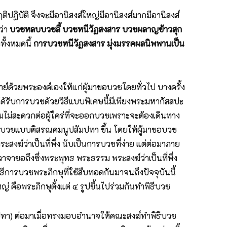
ฏิบัติ จึงจะมีอานิสงส์ใหญ่มีอานิสงส์มากมีอานิสงส์
ว่า
บวชหลบบวชลี้ บวชหนีวัฏสงสาร บวชผลาญข้าวสุก
ทั้งหมดนี้
การบวชหนีวัฏสงสาร มุ่งมรรคผลนิพพานเป็น
์ด้วยพระองค์เองให้แก่ผู้มาขอบวชโดยทั่วไป บางครั้ง
้รับการบวชด้วยวิธีแบบพิเศษนี้มีเพียงพระมหากัสสปะ
มไม่สะดวกต่อผู้ใคร่ที่จะออกบวชเพราะจะต้องเดินทาง
การบวชแบบติสรณคมนูปสัมปทา ขึ้น โดยให้ผู้มาขอบวช
สงฆ์ว่าเป็นที่พึ่ง นับเป็นการบวชที่ง่าย แต่ต่อมาภาย
จาขอถึงซึ่งพระพุทธ พระธรรม พระสงฆ์ว่าเป็นที่พึ่ง
ีการบวชพระภิกษุที่ใช้สืบทอดกันมาจนถึงปัจจุบันนี้
่ คือพระภิกษุตั้งแต่ ๔ รูปขึ้นไปร่วมกันทำพิธีบวช
มปทา) ต่อมาเมื่อทรงมอบอำนาจให้คณะสงฆ์ทำพิธีบวช