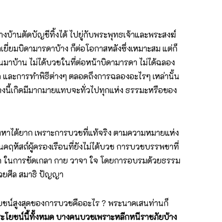
บ้านตัดบัญชีทิ้งได้ ไปยู่กับพระพุทธเจ้าและพระสงฆ์
ี่ยมบิดามารดาบ้าง ก็ต่อโอกาสหลังซึ่งเหมาะสม แต่ก็
ยนมาบ้าน ไม่ได้บวชในที่ต่อหน้าบิดามารดา ไม่ได้ฉลอง
ญนาค และการทำพิธีต่างๆ ตลอดถึงการฉลองอะไรๆ เหล่านั้น
่างนี้เกิดมีมากมายแทบจะทั่วไปทุกแห่ง ธรรมะหรือของ
นของหาได้ยาก เพราะการบวชที่แท้จริง ตามความหมายแห่ง
คฤหัสถ์ผู้ครองเรือนที่ยังไม่ได้บวช การบวชบรรพชาที่
นหลัก ในการขัดเกลา กาย วาจา ใจ โดยการอบรมด้วยธรรม
วยศีล สมาธิ ปัญญา
ประโยชน์สูงสุดของการบวชคืออะไร ? พระนาคเสนท่านก็
ประโยชน์นี้ทั้งหมด บางคนบวชเพราะหลีกหนีราชภัยบ้าง