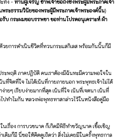
ปะทัง -
ท่านผู้เจริญ ข้าพเจ้าขอถึงซึ่งพระผู้มีพระภาคเจ้า
 ในพระธรรมวินัยของพระผู้มีพระภาคเจ้าพระองค์นั้น
)
อรับ กระผมขอบรรพชา ขอท่านโปรดอนุเคราะห์ ผ้า
ยการดำเนินชีวิตที่ทวนกระแสกิเลส พร้อมกันนั้นก็มี
คประพฤติ ภาคปฏิบัติ คนเราต้องมีฉันทะมีความพอใจใน
ี่จิตที่ใจ ไม่ได้เน้นที่กายภายนอก พระพุทธเจ้าไม่ได้
ๆ เรียบง่ายมากที่สุด เน้นที่ใจ เน้นที่เจตนา เน้นที่
าไปทำไมกัน หลวงพ่อพุทธทาสกล่าวไว้ในหนังสือคู่มือ
นเรื่อง การบวชนาค ก็เกิดมีพิธีทำขวัญนาค เชื้อเชิญ
ดิมก็มี นี่ขอให้คิดดูเถิดว่า สิ่งไม่เคยมีในครั้งพุทธกาล