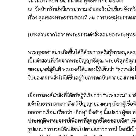
ในวันอาทิตย์ที่ ๒๔ มีนาคม พุทธศักราช ๒๕๖๗
ณ วัดป่าทรัพย์ทวีธรรมาราม อำเภอวังน้ำเขียว จังห
เรื่อง คุณของพระธรรมตอนที่ ๓๒ การบวชมุ่งมรรคผล
(บางส่วนจากโอวาทพระธรรมคำสั่งสอนของพระพุทธเ
พระพุทธศาสนา เกิดขึ้นได้ก็ด้วยการตรัสรู้พระอนุตตร
เป็นคำสอนที่เกิดจากพระปัญญาธิคุณ พระบริสุทธิคุ
ของมนุษย์สู่สันติ พระองค์ได้แสดงให้เห็นว่า “สรรพสิ่งในส
ไปของสรรพสิ่งไม่ได้ขึ้นอยู่กับการดลบันดาลของเทพเ
เมื่อพระองค์นำสิ่งที่ได้ตรัสรู้ที่เรียกว่า “พระธรรม” 
แจ้งในธรรมตามกาลังสติปัญญาของตนๆ เรียกผู้เชื่อฟ
ออกจากเรือน เรียกว่า “ภิกษุ” ซึ่งคำๆ นี้แปลว่า ผู้ขอ
ประพฤติพรหมจรรย์เพื่อทาที่สุดทุกข์โดยชอบเถิด
” เพ
รูปแบบการบวชได้เปลี่ยนไปตามสภาวการณ์ โดยมีเป้าหม