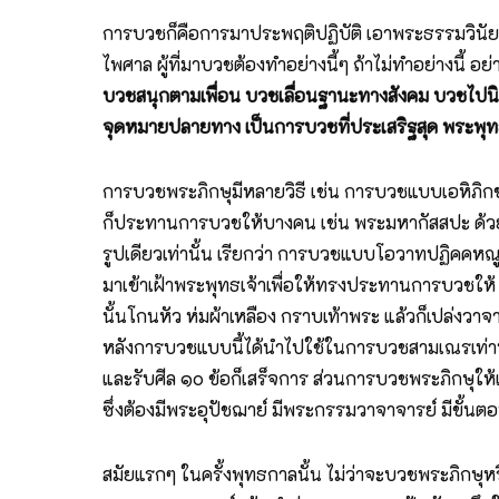
การบวชก็คือการมาประพฤติปฏิบัติ เอาพระธรรมวินัยขอ
ไพศาล ผู้ที่มาบวชต้องทำอย่างนี้ๆ ถ้าไม่ทำอย่างนี้ 
บวชสนุกตามเพื่อน บวชเลื่อนฐานะทางสังคม บวชไปน
จุดหมายปลายทาง เป็นการบวชที่ประเสริฐสุด พระพุ
การบวชพระภิกษุมีหลายวิธี เช่น การบวชแบบเอหิภิก
ก็ประทานการบวชให้บางคน เช่น พระมหากัสสปะ ด้วยกา
รูปเดียวเท่านั้น เรียกว่า การบวชแบบโอวาทปฏิคคหณ
มาเข้าเฝ้าพระพุทธเจ้าเพื่อให้ทรงประทานการบวชให
นั้นโกนหัว ห่มผ้าเหลือง กราบเท้าพระ แล้วก็เปล่งวาจ
หลังการบวชแบบนี้ได้นำไปใช้ในการบวชสามเณรเท่านั้น
และรับศีล ๑๐ ข้อก็เสร็จการ ส่วนการบวชพระภิกษุให้
ซึ่งต้องมีพระอุปัชฌาย์ มีพระกรรมวาจาจารย์ มีขั้นตอ
สมัยแรกๆ ในครั้งพุทธกาลนั้น ไม่ว่าจะบวชพระภิกษ