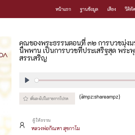
หน้าแรก
ฐานข้อมูล
เสียง
วีดิทั
คุณของพระธรรมตอนที่ ๓๒ การบวชมุ่ง
นิพพาน เป็นการบวชที่ประเสริฐสุด พระพ
สรรเสริญ
Play
{ampz:shareampz}
ผู้ให้ธรรม
หลวงพ่อกัณหา สุขกาโม