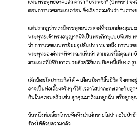
แทนพระพุทธองค์แล้ว คำว่า “บรรพชา” (ปัพพัชา) จึ
ตอนการบวชสามเณรก่อน จึงเรียกรวมกันว่า “บรรพ
แต่ปรากฏว่าทรงมีพระพุทธประสงค์ที่จะยกย่องสุมนะสาม
พระพุทธเจ้าทรงอนุญาตให้เป็นพระภิกษุแบบพิเศษ พระ
ว่า การบวชแบบทายัชชอุปสัมปทา หมายถึง การบวชแบบ
พระพุทธองค์ทรงพิจารณาเห็นว่า สามเณรนี้มีคุณสมบัต
สามเณรที่ได้รับการบวชด้วยวิธีแบบพิเศษนี้เพียง ๓ 
เด็กน้อยโสปากะเกิดได้ 4 เดือนบิดาก็สิ้นชีวิต จึงตกอ
อาจเป็นพ่อเลี้ยงจริงๆ ก็ได้ เวลาโสปากะทะเลาะกับลู
กันในครอบครัว เช่น ลูกคุณมารังแกลูกฉัน หรือลูกคุณร
วันหนึ่งพ่อเลี้ยงโกรธจัดจึงนำเด็กชายโสปากะไปป่าช้า
ร้องไห้ด้วยความกลัว