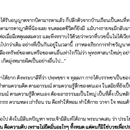
ด้รับอนุญาตจากบิดามารดาแล้ว ก็ปลีกตัวจากบ้านเรือนเป็นคนที่ทาง
ดามารดาญาติพี่น้องเลย จนตลอดชีวิตก็ยังมี แม้บางรายจะมีกลับมาเย
่อเมื่อมีเหตุผลสมควร และพึงทราบไว้ด้วยว่าพวกที่บวชนั้นไม่ได้เวี
ดีขึ้นไปกว่าเดิม อย่างที่เป็นกันอยู่ในเวลานี้ เราหลงเรียกการทำขวั
ลืองทรัพย์ของตนหรือของคนอื่นเท่าไรก็ไม่ว่า พุทธศาสนาใหม่ๆ อย
 เกิดมุ่งหมายผิดเป็นอย่างอื่นไป...”
ี่หาได้ยาก ดังพระบาลีที่ว่า ปพฺพชฺชา จ ทุลฺลภา การได้บรรพชาเป็
ยทำตามความคิด ตามอารมณ์ ตามความรู้สึกของตนเอง ในสมัยที่ยังเป็น
มณ์ ตามความรู้สึกตนเอง ต้องเอาธรรมะเป็นใหญ่ เป็นที่ตั้ง เป็
มโกรธ ความหลง เร่าร้อน รม คือทำให้หอม ทำให้กาย วาจา ใจ หอมด้
วนี้เสมอไป ดังในมิลินทปัญหา พระเจ้ามิลินท์ได้ถาม พระนาคเสน ว่า 
คือความดับ เพราะไม่ยึดมั่นอะไรๆ ทั้งหมด แต่คนก็มิใช่บวชเพื่อ