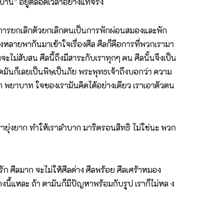
ิกบาน” อยู่ตลอดเวลาอย่างแท้จริง
เป็นการยกเลิกตัวยกเลิกตนเป็นการพักผ่อนสมองและพัก
ั้งหลายพากันมาเข้าใจเรื่องศีล ศีลก็คือการที่พวกเรามา
่สับสน ศีลนี้ถึงมีสาระกับเราทุกๆ คน ศีลนั้นจึงเป็น
ิดมันก็เลยเป็นพิษเป็นภัย พระพุทธเจ้าถึงบอกว่า ความ
ว่า พยาบาท ใจของเรามันคิดได้อย่างเดียว เราเอาตัวตน
้เรายุ่งยาก ทำให้เราลำบาก มาริดรอนสิทธิ ไม่ใช่นะ พวก
จะรัก ศีลมาก จะไม่ให้ศีลด่าง ศีลพร้อย ศีลเศร้าหมอง
อย่างนี้แหละ ถ้า ตามันก็มีปัญหาพร้อมกับรูป เราก็ไม่หล ง