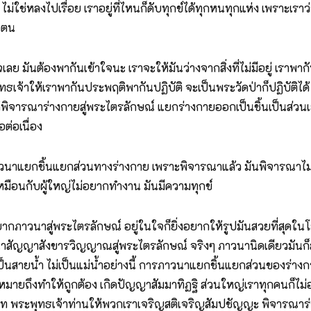
น ไม่ใช่หลงไปเรื่อย เราอยู่ที่ไหนก็ดับทุกข์ได้ทุกหนทุกแห่ง เพราะเ
ากตน
มันต้องพากันเข้าใจนะ เราจะให้มันว่างจากสิ่งที่ไม่มีอยู่ เราพากัน
ุทธเจ้าให้เราพากันประพฤติพากันปฏิบัติ จะเป็นพระวัดป่าก็ปฏิบัติได้ เ
าให้พิจารณาร่างกายสู่พระไตรลักษณ์ แยกร่างกายออกเป็นชิ้นเป็นส่
อต่อเนื่อง
ภาวนาแยกชิ้นแยกส่วนทางร่างกาย เพราะพิจารณาแล้ว มันพิจารณาไ
เหมือนกับผู้ใหญ่ไม่อยากทำงาน มันมีความทุกข์
อยากภาวนาสู่พระไตรลักษณ์ อยู่ในใจก็ยิ่งอยากให้รูปมันสวยที่สุดใ
าสัญญาสังขารวิญญาณสู่พระไตรลักษณ์ จริงๆ ภาวนานิดเดียวมันก็สง
่เป็นสายน้ำ ไม่เป็นแม่น้ำอย่างนี้ การภาวนาแยกชิ้นแยกส่วนของร่าง
มายถึงทำให้ถูกต้อง เกิดปัญญาสัมมาทิฏฐิ ส่วนใหญ่เราทุกคนก็ไม่อ
มบท พระพุทธเจ้าท่านให้พวกเราเจริญสติเจริญสัมปชัญญะ พิจารณาร