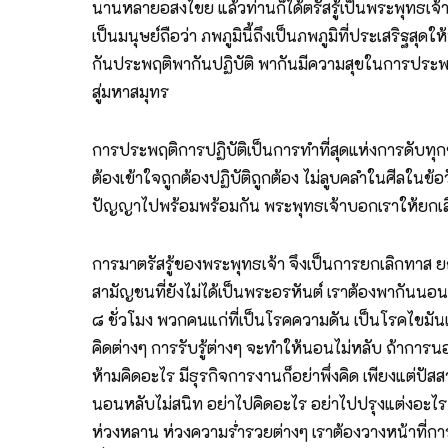
นานหลายอสงไขย แล้วท่านก็ได้ตรัสรู้เป็นพระพุทธเจ้
เป็นมนุษย์ถือว่า ภพภูมินี้ถึงเป็นภพภูมิที่ประเสริฐสุ
กันประพฤติพากันปฏิบัติ พากันมีความสุขในการประพฤติใ
สู่มหาสมุทร
การประพฤติการปฏิบัติเป็นการทำที่สุดแห่งการดับทุกข์
ต้องเข้าใจถูกต้องปฏิบัติถูกต้อง ไม่ลูบคลำในศีลในข้อ
ปัญญาไปพร้อมพร้อมกัน พระพุทธเจ้าบอกเราให้ยกเลิ
การมาตรัสรู้ของพระพุทธเจ้า จึงเป็นการยกเลิกทาส ยก
สามัญชนที่ยังไม่ได้เป็นพระอรหันต์ เราต้องพากันน
๘ ชั่วโมง พวกคนแก่ที่เป็นโรคความดัน เป็นโรคไขมัน
คิดต่างๆ การรับรู้ต่างๆ จะทำให้นอนไม่หลับ ถ้าการนอ
ห้ามคิดอะไร มีธุรกิจการงานก็อย่าพึ่งคิด เพียงแต่ปั
นอนหลับไม่สนิท อย่าไปคิดอะไร อย่าไปปรุงแต่งอะไร ต
ห่วงหลาน ห่วงความร่ำรวยต่างๆ เราต้องวางหน้าที่การ