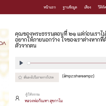
หน้าแรก
ฐานข้อมูล
เสียง
วีดิทั
คุณของพระธรรมตอนที่ ๒๑ แต่ก่อนเราไม่เ
อยากให้ภายนอกว่าง ใจของเราต่างหากที่ต
ตัวจากตน
Play
{ampz:shareampz}
ผู้ให้ธรรม
หลวงพ่อกัณหา สุขกาโม