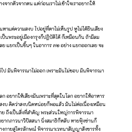
ราว่างจากตัวจากตน แต่ก่อนเราไม่เข้าใจเราอยากให้
หาแต่ความสงบ ไปอยู่ที่ตาไม่เห็นรูป หูไม่ได้ยินเสียง
ป็นพระอยู่เมืองกรุงก็ปฏิบัติได้ ก็เหมือนกัน ถ้ามีลม
วนเลย แยกเป็นชิ้นๆ ในอาการ ๓๒ อย่าง แยกออกเลย จะ
ม่ไป มันพิจารณาไม่ออก เพราะมันไม่ชอบ มันพิจารณา
นโลก อยากให้เสียงมันเพราะที่สุดในโลก อยากให้อาหาร
บ คิดว่าสงบนิดหน่อยก็พอแล้ว มันไม่ต่อเนื่องเหมือน
กาย ถึงเป็นสิ่งที่สำคัญ พระส่วนใหญ่การพิจารณา
ยากภาวนาวิปัสสนา นั่งสมาธิก็หลับ หายฟุ้งซ่านก็
่างกายสู่ไตรลักษณ์ พิจารณาเวทนาสัญญาสังขารทั้ง