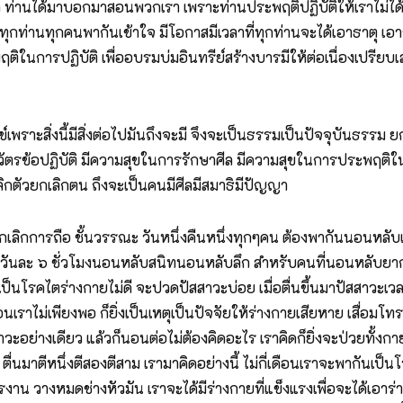
า ท่านได้มาบอกมาสอนพวกเรา เพราะท่านประพฤติปฏิบัติให้เราไม่ได้ 
ดให้ทุกท่านทุกคนพากันเข้าใจ มีโอกาสมีเวลาที่ทุกท่านจะได้เอาธาตุ เอา
นการปฏิบัติ เพื่ออบรมบ่มอินทรีย์สร้างบารมีให้ต่อเนื่องเปรียบเสมื
เพราะสิ่งนี้มีสิ่งต่อไปมันถึงจะมี จึงจะเป็นธรรมเป็นปัจจุบันธรรม
วัตรข้อปฏิบัติ มีความสุขในการรักษาศีล มีความสุขในการประพฤติในการป
กตัวยกเลิกตน ถึงจะเป็นคนมีศีลมีสมาธิมีปัญญา
เลิกการถือ ชั้นวรรณะ วันหนึ่งคืนหนึ่งทุกๆคน ต้องพากันนอนหลับเพื
อนวันละ ๖ ชั่วโมงนอนหลับสนิทนอนหลับลึก สำหรับคนที่นอนหลับยาก
เป็นโรคไตร่างกายไม่ดี จะปวดปัสสาวะบ่อย เมื่อตื่นขึ้นมาปัสสาวะ
นเราไม่เพียงพอ ก็ยิ่งเป็นเหตุเป็นปัจจัยให้ร่างกายเสียหาย เสื่อมโท
สสาวะอย่างเดียว แล้วก็นอนต่อไม่ต้องคิดอะไร เราคิดก็ยิ่งจะป่วยทั้
ื่นมาตีหนึ่งตีสองตีสาม เรามาคิดอย่างนี้ ไม่กี่เดือนเราจะพากันเป
งาน วางหมดช่างหัวมัน เราจะได้มีร่างกายที่แข็งแรงเพื่อจะได้เอาร