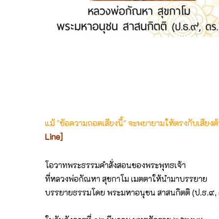
แม้ "ข้อความถอดเสียงนี้" จะพยายามให้ตรงกับเสียง
Line]
โอวาทพระธรรมคำสั่งสอนของพระพุทธเจ้า
ที่หลวงพ่อกัณหา สุขกาโม เมตตาให้นำมาบรรยาย
บรรยายธรรมโดย พระมหาอนุชน สาสนกิตติ (ป.ธ.๙, 