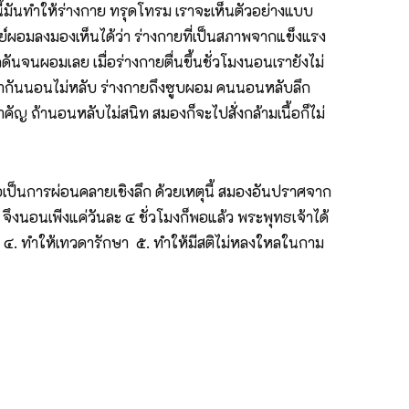
นี้มันทำให้ร่างกาย ทรุดโทรม เราจะเห็นตัวอย่างแบบ
ิตย์ผอมลงมองเห็นได้ว่า ร่างกายที่เป็นสภาพจากแข็งแรง
ดันจนผอมเลย เมื่อร่างกายตื่นขึ้นชั่วโมงนอนเรายังไม่
วยพากันนอนไม่หลับ ร่างกายถึงซูบผอม คนนอนหลับลึก
 ถ้านอนหลับไม่สนิท สมองก็จะไปสั่งกล้ามเนื้อก็ไม่
ือเป็นการผ่อนคลายเชิงลึก ด้วยเหตุนี้ สมองอันปราศจาก
ึงนอนเพีงแค่วันละ ๔ ชั่วโมงก็พอแล้ว พระพุทธเจ้าได้
้าย ๔. ทำให้เทวดารักษา ๕. ทำให้มีสติไม่หลงใหลในกาม