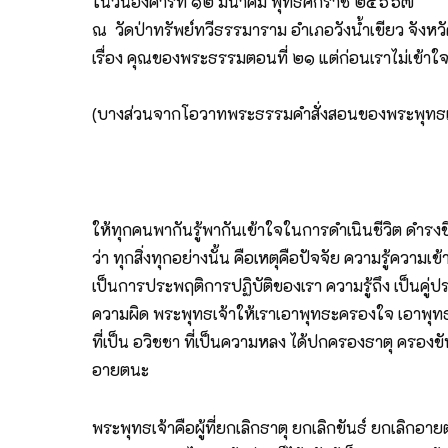
ในวันอังคารที่ ๑๒ มีนาคม พุทธศักราช ๒๕๖๖๗
ณ วัดป่าทรัพย์ทวีธรรมาราม อำเภอวังน้ำเขียว จังห
เรื่อง คุณของพระธรรมตอนที่ ๒๑ แต่ก่อนเราไม่เข้า
(บางส่วนจากโอวาทพระธรรมคำสั่งสอนของพระพุทธเ
ให้ทุกคนพากันรู้พากันเข้าใจในการดำเนินชีวิต ดำรงชีว
ว่า ทุกสิ่งทุกอย่างนั้น คือเหตุคือปัจจัย ความรู้คว
เป็นการประพฤติการปฏิบัติของเรา ความรู้ถึง เป็นคู่ปร
ความผิด พระพุทธเจ้าให้เราเอาพุทธะครองใจ เอาพุทธะ
ที่เป็น อวิชชา ที่เป็นความหลง ได้ปกครองธาตุ ครอง
อายตนะ
พระพุทธเจ้าคือผู้ที่ยกเลิกธาตุ ยกเลิกขันธ์ ยกเลิกอา