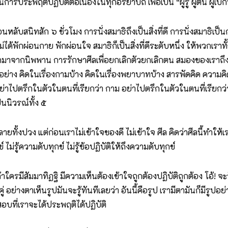
ะพฤติปฏิบัติต่อเนื่องในทุกอิริยาบถ เพื่อเป็น “ผู้รู้ ผู้ตื่น ผู้เบ
ลับสนิทสัก ๖ ชั่วโมง การนั่งสมาธิถึงเป็นสิ่งที่ดี การนั่งสมาธิ
ด้พักผ่อนกาย พักผ่อนใจ สมาธิก็เป็นสิ่งที่ดีระดับหนึ่ง ให้พวกเราท
าจากนิพพาน การรักษาศีลเพื่อยกเลิกตัวยกเลิกตน สมองของเราถึงจะไม
ดอย่าง คิดในเรื่องกามบ้าง คิดในเรื่องพยาบาทบ้าง สารพัดคิด ความค
 อย่าไปตรึกในตัวในตนที่เรียกว่า กาม อย่าไปตรึกในตัวในตนที่เรียก
็นนิวรณ์ทั้ง ๕
ยทั้งปวง แต่ก่อนเราไม่เข้าใจของดี ไม่เข้าใจ ศีล คิดว่าศีลนี้ทำให
ุกข์ ไม่รู้ความดับทุกข์ ไม่รู้ข้อปฏิบัติให้ถึงความดับทุกข์
 ถ้าใครมีสัมมาทิฏฐิ มีความเห็นต้องเข้าใจถูกต้องปฏิบัติถูกต้อง โอ้! 
็นคู่ อย่างตาเห็นรูปมันจะรู้ทันทีเลยว่า อันนี้คือรูป เรามีตามันก็มีรูป
อสอบที่เราจะได้ประพฤติได้ปฏิบัติ