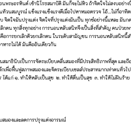
นพระอรหันต์ เข้านิโรธสมาบัติ มันก็จะไม่หิว ถ้าจิตใจไม่สงบอย่าง
อ้วนท้วนสมบูรณ์ แข็งแรงแข็งแรงดีเมื่อไปหาหมอตรวจ โอ้...ไม่กี่อาท
ิตใจมันปรุงแต่ง จิตใจที่ปรุงแต่งมันเป็น ทุกข์อย่างนี้แหละ มันกด
กเลิกตน ทุกสิ่งทุกอย่าง การนอนหลับสนิทจึงเป็นสิ่งที่สำคัญ คนป่
อการยกเลิกตัวยกเลิกตน ในระดับสามัญชน การนอนหลับสนิทนี้สำคัญ
อาหารไม่ได้ มันคืออันเดียวกัน
สมาธินับเป็นการจัดระเบียบคลื่นสมองที่มีประสิทธิภาพที่สุด และถ
ึกเพื่อฟื้นฟูสภาพสมองและจัดระเบียบเซลล์ประสาทมากเท่าคนทั่วไป จ
 ได้แก่ ๑. ทำให้หลับเป็นสุข ๒. ทำให้ตื่นเป็นสุข ๓. ทำให้ไม่ฝันร
เบียบสมองและลดการปรุงแต่งอารมณ์